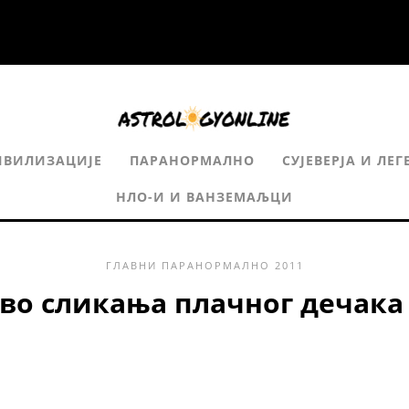
ИВИЛИЗАЦИЈЕ
ПАРАНОРМАЛНО
СУЈЕВЕРЈА И ЛЕГ
НЛО-И И ВАНЗЕМАЉЦИ
ГЛАВНИ
ПАРАНОРМАЛНО
2011
во сликања плачног дечака 