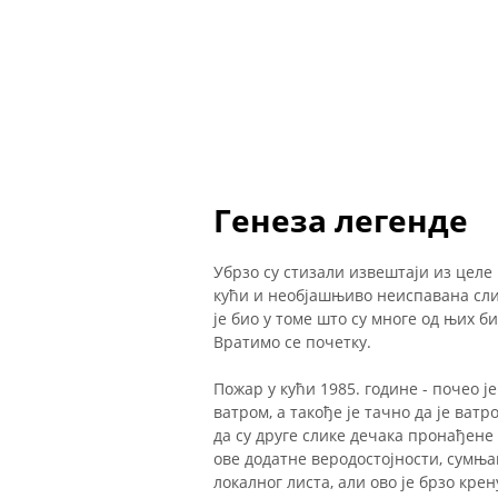
Генеза легенде
Убрзо су стизали извештаји из целе
кући и необјашњиво неиспавана сли
је био у томе што су многе од њих би
Вратимо се почетку.
Пожар у кући 1985. године - почео ј
ватром, а такође је тачно да је ват
да су друге слике дечака пронађене
ове додатне веродостојности, сумња
локалног листа, али ово је брзо кре