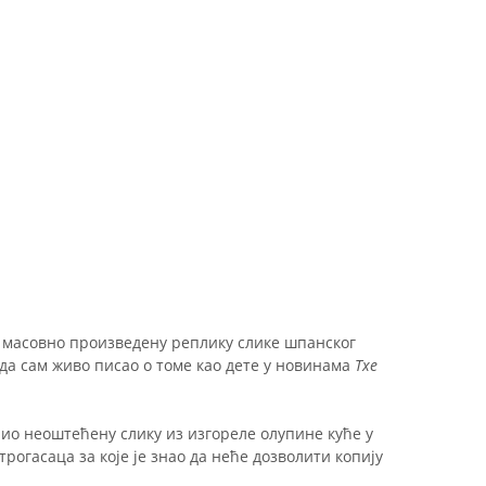
а масовно произведену реплику слике шпанског
да сам живо писао о томе као дете у новинама
Тхе
нио неоштећену слику из изгореле олупине куће у
трогасаца за које је знао да неће дозволити копију