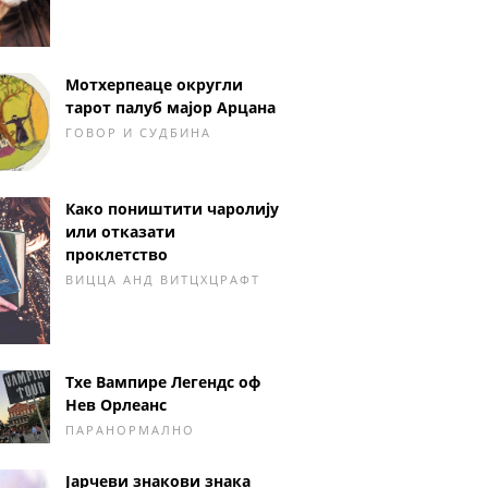
Мотхерпеаце округли
тарот палуб мајор Арцана
ГОВОР И СУДБИНА
Како поништити чаролију
или отказати
проклетство
ВИЦЦА АНД ВИТЦХЦРАФТ
Тхе Вампире Легендс оф
Нев Орлеанс
ПАРАНОРМАЛНО
Јарчеви знакови знака