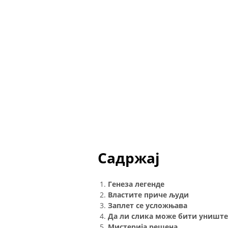
Садржај
Генеза легенде
Властите приче људи
Заплет се усложњава
Да ли слика може бити униште
Мистерија решена