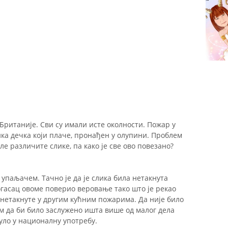
 Британије. Сви су имали исте околности. Пожар у
ка дечка који плаче, пронађен у олупини. Проблем
ле различите слике, па како је све ово повезано?
е упаљачем. Тачно је да је слика била нетакнута
рогасац овоме поверио веровање тако што је рекао
 нетакнуте у другим кућним пожарима. Да није било
м да би било заслужено ишта више од малог дела
нуло у националну употребу.