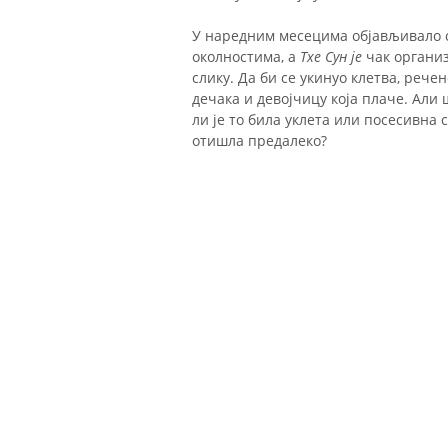
У наредним месецима објављивало 
околностима, а
Тхе Сун је
чак организ
слику. Да би се укинуо клетва, рече
дечака и девојчицу која плаче. Али 
ли је то била уклета или посесивна 
отишла предалеко?