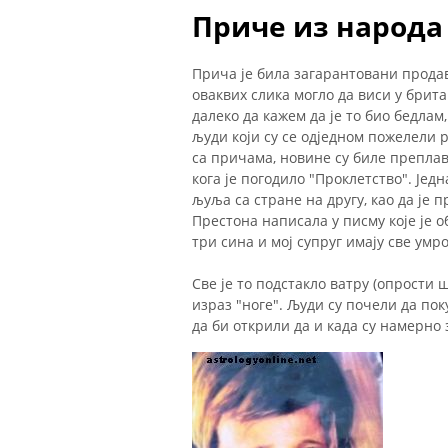
Приче из народа
Прича је била загарантовани продав
оваквих слика могло да виси у брит
далеко да кажем да је то био бедлам
људи који су се одједном пожелели 
са причама, новине су биле преплав
кога је погодило "Проклетство". Једн
љуља са стране на другу, као да је 
Престона написала у писму које је 
три сина и мој супруг имају све умро
Све је то подстакло ватру (опрости 
израз "ноге". Људи су почели да пок
да би открили да и када су намерно