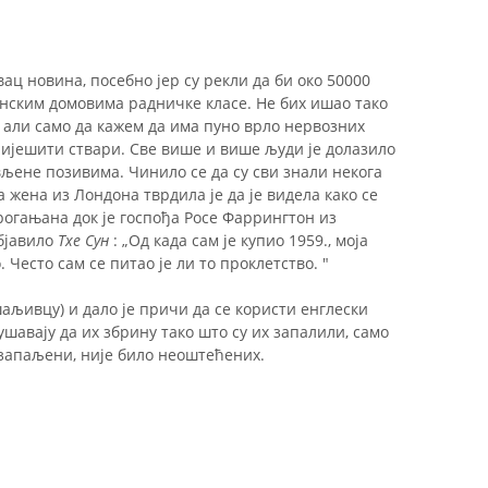
ац новина, посебно јер су рекли да би око 50000
анским домовима радничке класе. Не бих ишао тако
, али само да кажем да има пуно врло нервозних
ријешити ствари. Све више и више људи је долазило
љене позивима. Чинило се да су сви знали некога
а жена из Лондона тврдила је да је видела како се
прогањана док је госпођа Росе Фаррингтон из
објавило
Тхе Сун
: „Од када сам је купио 1959., моја
. Често сам се питао је ли то проклетство. "
шаљивцу) и дало је причи да се користи енглески
ушавају да их збрину тако што су их запалили, само
 запаљени, није било неоштећених.