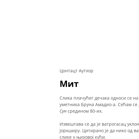
Цонтацт Аутхор
Мит
Слика плачућег дечака односи се н
уметника Бруна Амадио-а. Сећам се 
Сун
средином 80-их.
Извештава се да је ватрогасац укло
Јоркширу. Цитирано је да нико од ва
слике у њиховој кући.