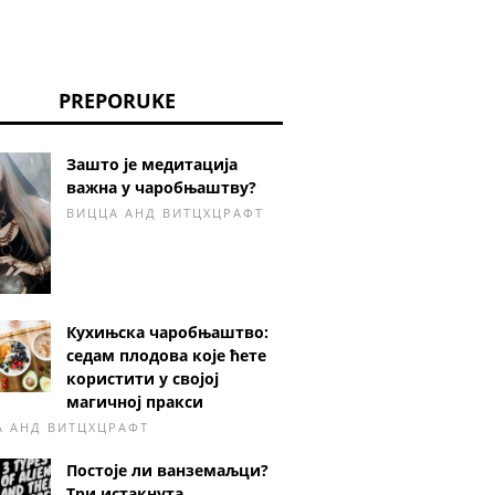
PREPORUKE
Зашто је медитација
важна у чаробњаштву?
ВИЦЦА АНД ВИТЦХЦРАФТ
Кухињска чаробњаштво:
седам плодова које ћете
користити у својој
магичној пракси
А АНД ВИТЦХЦРАФТ
Постоје ли ванземаљци?
Три истакнута