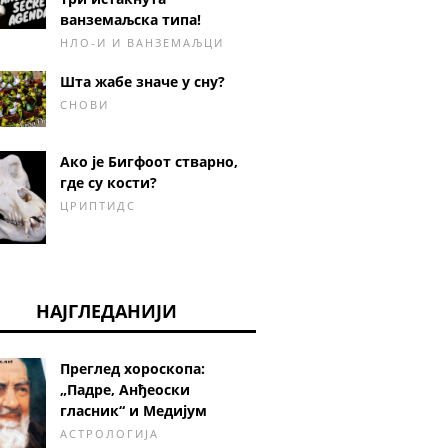
ванземаљска типа!
НЛО-И И ВАНЗЕМАЉЦИ
Шта жабе значе у сну?
СНОВИ
Ако је Бигфоот стварно,
где су кости?
ЦРИПТИДС
НАЈГЛЕДАНИЈИ
Преглед хороскопа:
„Падре, Анђеоски
гласник“ и Медијум
АСТРОЛОГИЈА