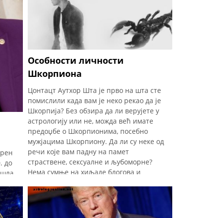
Позитивни Леос су Халл оф Фамерс или
добитници Нобелове награде и
заставице и медаље, којима се диве
упркос својим грешкама и учесталој
физичкој непривлачности. Често
заштитни знак Лео "мане" косе скрива
Особности личности
или одвлачи пажњу са лица мањег
Шкорпиона
Леоса, који мо
Цонтацт Аутхор Шта је прво на шта сте
помислили када вам је неко рекао да је
Шкорпија? Без обзира да ли верујете у
астрологију или не, можда већ имате
предоџбе о Шкорпионима, посебно
мужјацима Шкорпиону. Да ли су неке од
речи које вам падну на памет
ррен
страствене, сексуалне и љубоморне?
. до
Нема сумње на хиљаде блогова и
ешла
чланака који говоре о овим
лила
карактеристикама, а већи
у
румп