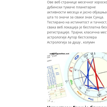
Ове веб странице месечног хороск
дубински тумаче планетарне
активности месеца и јасно објашња
шта то значи за сваки знак Сунца.
Тестирано на истинитост и тачност
свака веб локација је бесплатна без
регистрације. Трајни, класична мес
астрологије Аутор бестселера
Астрологија за душу , колумн