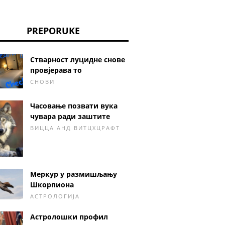
PREPORUKE
Стварност луцидне снове
провјерава то
СНОВИ
Часовање позвати вука
чувара ради заштите
ВИЦЦА АНД ВИТЦХЦРАФТ
Меркур у размишљању
Шкорпиона
АСТРОЛОГИЈА
Астролошки профил