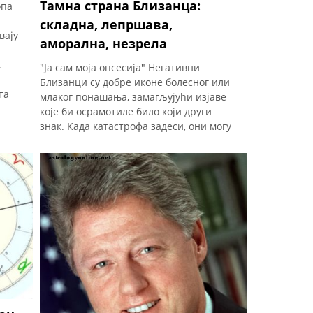
Тамна страна Близанца:
опа
складна, лепршава,
вају
аморална, незрела
,
"Ја сам моја опсесија" Негативни
Близанци су добре иконе болесног или
та
млаког понашања, замагљујући изјаве
које би осрамотиле било који други
знак. Када катастрофа задеси, они могу
да је заврте тако да што су горе, то су
бољи. Посетите курве? Назовите бебу
„северозапад“? Разводите супругу која
има рак? Близанци кажу: „Ко не би? Што
да не?" Позитивни Близанци су
прилагодљиви и урнебесно духовити.
Не