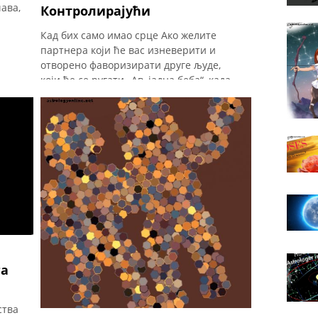
ава,
Контролирајући
Кад бих само имао срце Ако желите
партнера који ће вас изневерити и
отворено фаворизирати друге људе,
који ће се ругати „Ав, јадна беба“, када
делите своја осећања и који упркос
његовом „интелекту“ - речи коју воли -
пороби његов посао и родитељи и деца,
изаберите негативног Јарца.
Интелигентни и одговорни, често са
једним примарним талентом, Јарцима
је тешко стећи и одржати основне
друштвене вештине. Ово је грозно јер
су они друштвени алпинисти.
Позитивни Јарци имају тенденцију да
буду нервозни и спријатељи
и
га
ства