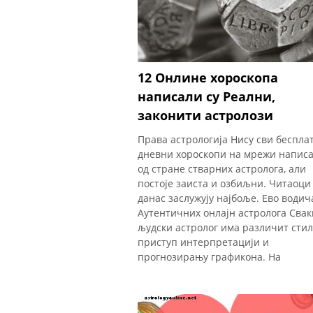
12 Онлине хороскопа
написали су Реални,
законити астролози
Права астрологија Нису сви беспла
дневни хороскопи на мрежи напис
од стране стварних астролога, али
постоје заиста и озбиљни. Читаоци
данас заслужују најбоље. Ево водич
Аутентичних онлајн астролога Свак
људски астролог има различит стил
приступ интерпретацији и
прогнозирању графикона. На