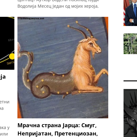
Водолија Месец Један од мојих хероја,
и
Хенри Давид Тхореау, једном је рекао:
ак
"Сваки човек чује ритам другачијег
и
бубњара и мора се упустити у музику
коју слуша." Сигуран сам да не би имао
ништа против ако ажурирам његов
познати цитат да би у њега биле
укључене и жене. Нарочито жене и
мушкарци Водолије. То су на
ја
етни
на
Мрачна страна Јарца: Смуг,
ака у
Непријатан, Претенциозан,
 или