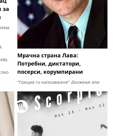
нац
 за
и
рема
а,
Мрачна страна Лава:
аву.
Потребни, диктатори,
посерси, корумпирани
слио
"Грешке су направљене" Дружење или
удаја за Леа је попут куповине карте за
позориште. За Лава, „Сви на сцени на
свету“. Стрелац превише воли да буде
наслован, али за разлику од Стрелца,
негативни Леос често нема талента
осим да постане диктатор, дива,
краљица драме или други не-покретачи
који каналишу БС као начин живота.