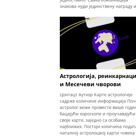
знакова нуди јединствену награду 
изазов вези. На пример, када се зн
воде и знак ветра повежу, резултат
могу бити
Астрологија, реинкарнаци
и Месечеви чворови
Цонтацт Аутхор Карте астрологије
садрже количине информација Поч
астролог може провести више годи
бацајући хороскопе и проучавајући
своје карте, заједно са особама
најближих. Постоји количина подат
наталној астролошкој карти човека