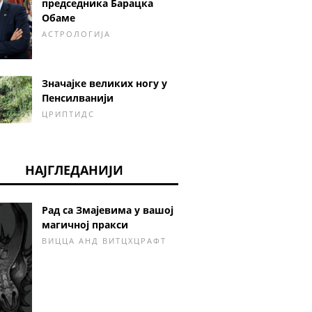
председника Барацка
Обаме
АСТРОЛОГИЈА
Значајке великих ногу у
Пенсилванији
ЦРИПТИДС
НАЈГЛЕДАНИЈИ
Рад са Змајевима у вашој
магичној пракси
ВИЦЦА АНД ВИТЦХЦРАФТ