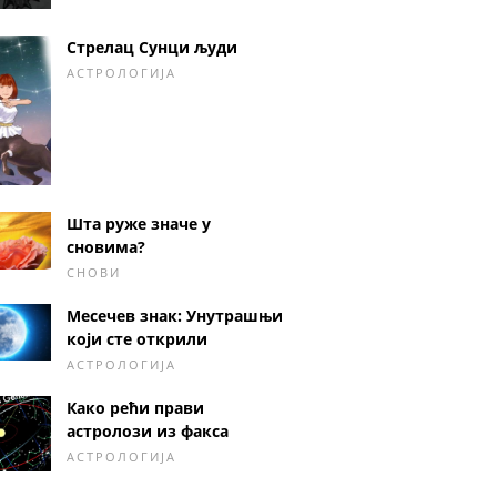
Стрелац Сунци људи
АСТРОЛОГИЈА
Шта руже значе у
сновима?
СНОВИ
Месечев знак: Унутрашњи
који сте открили
АСТРОЛОГИЈА
Како рећи прави
астролози из факса
АСТРОЛОГИЈА