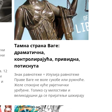
Тамна страна Ваге:
тни
драматична,
ани
контролирајућа, привидна,
потиснута
а. 12
Знак равнотеже = Илузија равнотеже
и
Праве Ваге не воле сукобе или ружноће.
 и
Желе спокојне куће умјетнички
уређене. Толико су милостиви и
великодушни да се пријатељи шокирају
када први пут виде како Вага баца
пипку или схватају да је Вага рекла лаж.
Зашто је тешко поверовати да је то иста