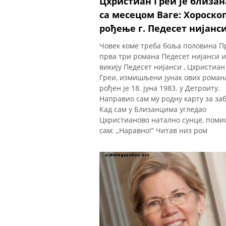
Цхристиан Греи је близа
са месецом Ваге: Хороскоп
рођење г. Педесет нијанс
Човек коме треба боља половина П
прва три романа Педесет нијанси и
викију Педесет нијанси , Цхристиан
Греи, измишљени јунак ових роман
рођен је 18. јуна 1983. у Детроиту.
Направио сам му родну карту за заб
Кад сам у Близанцима угледао
Цхристианово натално сунце, поми
сам: „Наравно!“ Читав низ ром