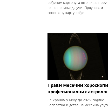
рођеном картону, а што више проуч
више почиње да учи. Проучавам
сопствену карту рође
Прави месечни хороскоп
професионалних астроло
Са Ураном у Бику До 2026. године. .
Бесплатна и детаљна месечна упут