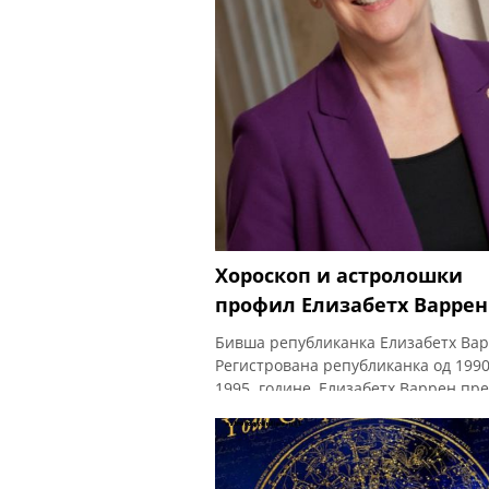
Хороскоп и астролошки
профил Елизабетх Варрен
Бивша републиканка Елизабетх Ва
Регистрована републиканка од 1990
1995. године, Елизабетх Варрен пр
је у Демократску странку јер је мис
да су се републиканске вредности
промениле. Она није једина мачка 
политици: Њен критичар Доналд Т