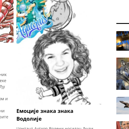
особа! Тешко за поверовати? Помислите
на Махатма Гандхија. Почео је као
адвокат, али одустао је и постао познат
по пасивном отпору. Ово је био сјајан и
успешан
тник
неке
еђу
ом и
р
Емоције знака знака
рни
рите
Водолије
Цонтацт Аутхор Водени носилац Људи