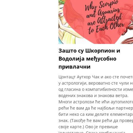
Зашто су Шкорпион и
Водолија међусобно
привлачни
Цонтацт Аутхор Чак и ако сте поче
у астрологији, вероватно сте чули 
од гласина о компатибилности изм
водених знакова и знакова ветра.
Многи астролози ће ићи аутопилот
рећи ће вам да ће најбољи партне
бити неко са ким делите елемента
знак. (Такође ће вам рећи да прове
своје карте.) Ово је превише
једноставно. Свака комбинација