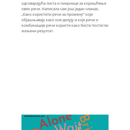
одговарајућа листа и смернице за коришћење
ових речи. Написала сам још један чланак,
„Како користити речи за промену“ који
објашњавају како оне делују и које речи и
комбинације речи користе како бисте постигли
жељени резултат.