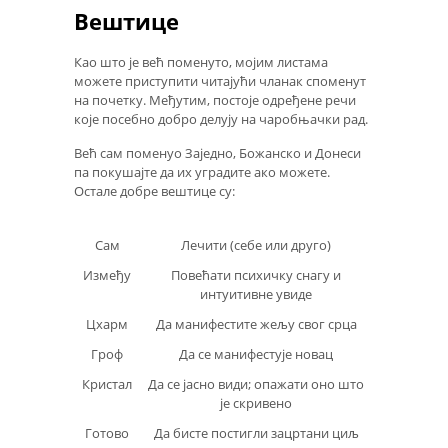
Вештице
Као што је већ поменуто, мојим листама
можете приступити читајући чланак споменут
на почетку. Међутим, постоје одређене речи
које посебно добро делују на чаробњачки рад.
Већ сам поменуо Заједно, Божанско и Донеси
па покушајте да их уградите ако можете.
Остале добре вештице су:
Сам
Лечити (себе или друго)
Између
Повећати психичку снагу и
интуитивне увиде
Цхарм
Да манифестите жељу свог срца
Гроф
Да се ​​манифестује новац
Кристал
Да се ​​јасно види; опажати оно што
је скривено
Готово
Да бисте постигли зацртани циљ