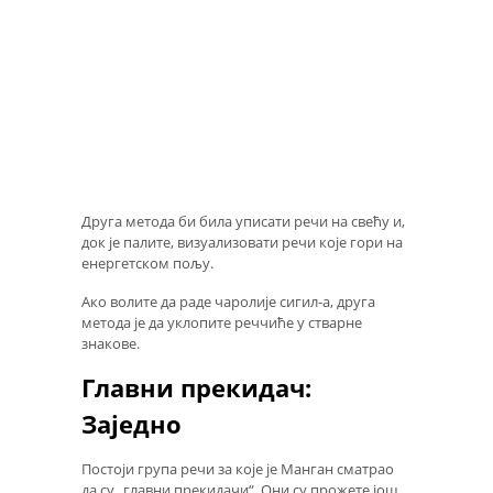
Друга метода би била уписати речи на свећу и,
док је палите, визуализовати речи које гори на
енергетском пољу.
Ако волите да раде чаролије сигил-а, друга
метода је да уклопите реччиће у стварне
знакове.
Главни прекидач:
Заједно
Постоји група речи за које је Манган сматрао
да су „главни прекидачи“. Они су прожете још