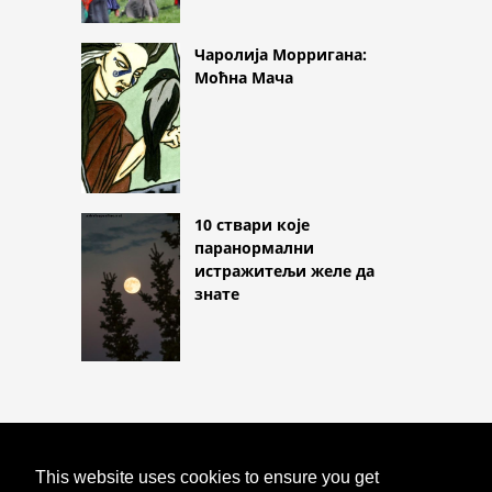
Чаролија Морригана:
Моћна Мача
10 ствари које
паранормални
истражитељи желе да
знате
COPYRIGHT 2026
This website uses cookies to ensure you get
HTTPS://ASTROLOGYONLINE.NET