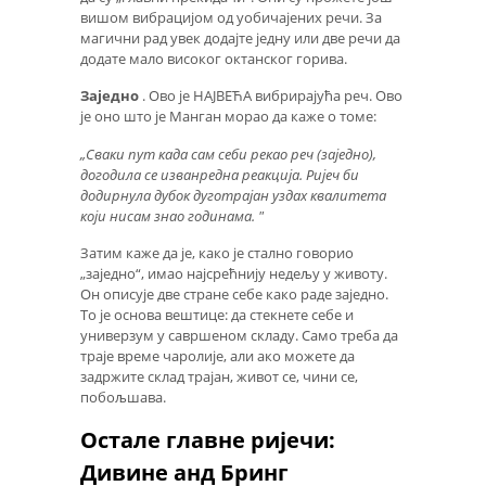
вишом вибрацијом од уобичајених речи. За
магични рад увек додајте једну или две речи да
додате мало високог октанског горива.
Заједно
. Ово је НАЈВЕЋА вибрирајућа реч. Ово
је оно што је Манган морао да каже о томе:
„Сваки пут када сам себи рекао реч (заједно),
догодила се изванредна реакција.
Ријеч би
додирнула дубок дуготрајан уздах квалитета
који нисам знао годинама. "
Затим каже да је, како је стално говорио
„заједно“, имао најсрећнију недељу у животу.
Он описује две стране себе како раде заједно.
То је основа вештице: да стекнете себе и
универзум у савршеном складу. Само треба да
траје време чаролије, али ако можете да
задржите склад трајан, живот се, чини се,
побољшава.
Остале главне ријечи:
Дивине анд Бринг