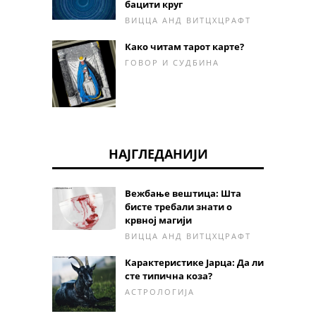
бацити круг
ВИЦЦА АНД ВИТЦХЦРАФТ
Како читам тарот карте?
ГОВОР И СУДБИНА
НАЈГЛЕДАНИЈИ
Вежбање вештица: Шта
бисте требали знати о
крвној магији
ВИЦЦА АНД ВИТЦХЦРАФТ
Карактеристике Јарца: Да ли
сте типична коза?
АСТРОЛОГИЈА