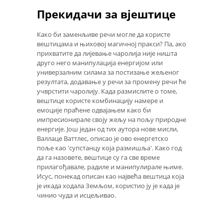
Прекидачи за вјештице
Како би заменљиве речи могле да користе
вештицама и њиховој магичној пракси? Па, ако
прихватите да лијевање чаролија није ништа
друго него манипулација енергијом или
универзалним силама за постизање жељеног
резултата, додавање у речи за промену речи ће
учврстити чаролију. Када размислите о томе,
вештице користе комбинацију намере и
емоције праћене одвајањем како би
импресионирале своју жељу на пољу природне
енергије. Још један од тих аутора нове мисли,
Валлаце Ваттлес, описао је ово енергетско
поље као 'супстанцу која размишља'. Како год
да га назовете, вештице су га све време
прилагођавале, радиле и манипулирале њиме.
Исус, понекад описан као највећа вештица која
је икада ходала Земљом, користио ју је када је
чинио чуда и исцељивао.