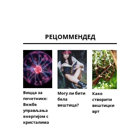
РЕЦОММЕНДЕД
Вицца за
Могу ли бити
Како
Беспл
почетнике:
бела
створити
стран
Вежбе
вештица?
вештицки
испис
управљања
врт
празн
енергијом с
стран
кристалима