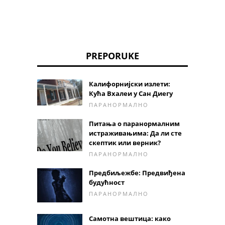
PREPORUKE
Калифорнијски излети:
Кућа Вхалеи у Сан Диегу
ПАРАНОРМАЛНО
Питања о паранормалним
истраживањима: Да ли сте
скептик или верник?
ПАРАНОРМАЛНО
Предбиљежбе: Предвиђена
будућност
ПАРАНОРМАЛНО
Самотна вештица: како