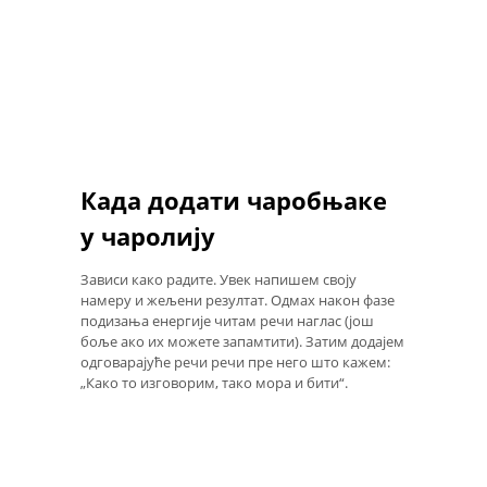
Када додати чаробњаке
у чаролију
Зависи како радите. Увек напишем своју
намеру и жељени резултат. Одмах након фазе
подизања енергије читам речи наглас (још
боље ако их можете запамтити). Затим додајем
одговарајуће речи речи пре него што кажем:
„Како то изговорим, тако мора и бити“.