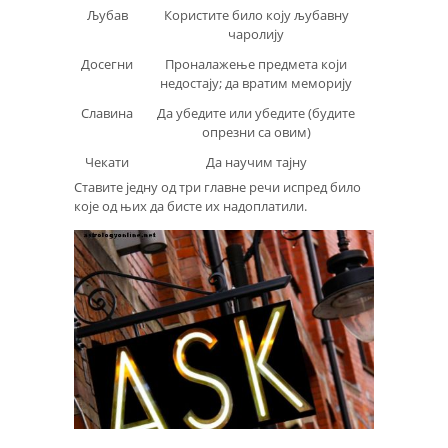
Љубав
Користите било коју љубавну
чаролију
Досегни
Проналажење предмета који
недостају; да вратим меморију
Славина
Да убедите или убедите (будите
опрезни са овим)
Чекати
Да научим тајну
Ставите једну од три главне речи испред било
које од њих да бисте их надоплатили.