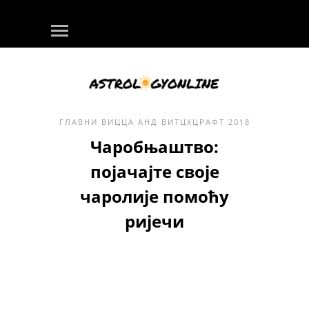
ГЛАВНИ
ВИЦЦА АНД ВИТЦХЦРАФТ
2018
Чаробњаштво:
појачајте своје
чаролије помоћу
ријечи