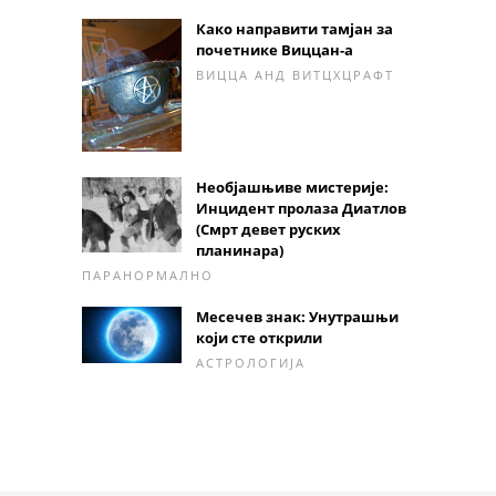
Како направити тамјан за
почетнике Виццан-а
ВИЦЦА АНД ВИТЦХЦРАФТ
Необјашњиве мистерије:
Инцидент пролаза Диатлов
(Смрт девет руских
планинара)
ПАРАНОРМАЛНО
Месечев знак: Унутрашњи
који сте открили
АСТРОЛОГИЈА