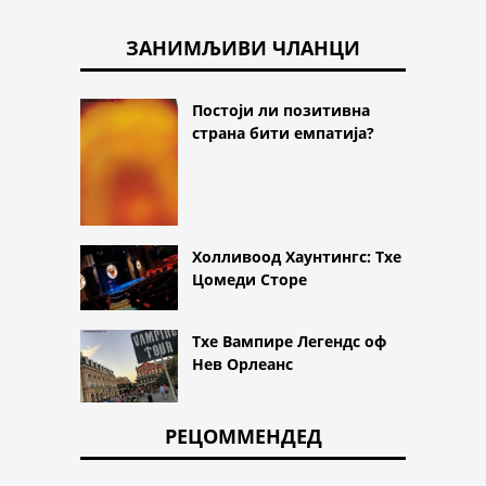
ЗАНИМЉИВИ ЧЛАНЦИ
Постоји ли позитивна
страна бити емпатија?
Холливоод Хаунтингс: Тхе
Цомеди Сторе
Тхе Вампире Легендс оф
Нев Орлеанс
РЕЦОММЕНДЕД