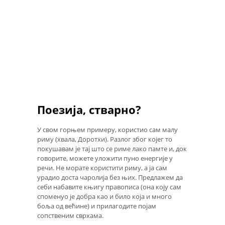
Поезија, стварно?
У свом горњем примеру, користио сам малу
риму (хвала, Доротхи). Разлог због којег то
покушавам је тај што се риме лако памте и, док
говорите, можете уложити пуно енергије у
речи. Не морате користити риму, а ја сам
урадио доста чаролија без њих. Предлажем да
себи набавите књигу правописа (она коју сам
споменуо је добра као и било која и много
боља од већине) и прилагодите појам
сопственим сврхама.