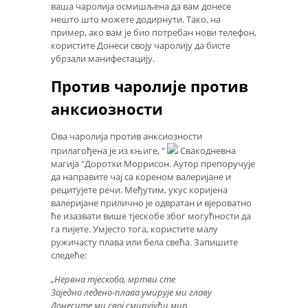
ваша чаролија осмишљена да вам донесе
нешто што можете додирнути. Тако, на
пример, ако вам је био потребан нови телефон,
користите Донеси своју чаролију да бисте
убрзали манифестацију.
Против чаролије против
анксиозности
Ова чаролија против анксиозности
прилагођена је из књиге, "
Свакодневна
магија "Доротхи Моррисон. Аутор препоручује
да направите чај са кореном валеријане и
рецитујете речи. Међутим, укус коријена
валеријане прилично је одвратан и вјероватно
ће изазвати више тјескобе због могућности да
га пијете. Умјесто тога, користите малу
ружичасту плава или бела свећа. Запишите
следеће:
„Нервна тјескоба, мртви сте
Заједно ледено-плава умирује ми главу
Донесите ми свој смирујући мир