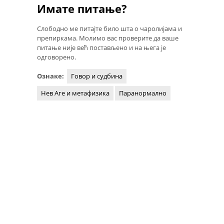
Имате питање?
Слободно ме питајте било шта о чаролијама и
препиркама. Молимо вас проверите да ваше
питање није већ постављено и на њега је
одговорено.
Ознаке:
Говор и судбина
Нев Аге и метафизика
Паранормално