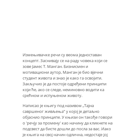
Измењивачке речи су веома једноставан
концепт. Заснивају се на раду човека који се
зове Јамес Т. Манган. Бизнисмен и
мотивациони аутор, Манган је био вјечни
студент живота и знао је како га освојити.
Закључио је да постоје одређени принципи
који ће, ако се следе, неминовно водити ка
срећном и испуњеном животу.
Написао је књигу под називом „Тајна
савршеног живљења“ у којој је детаљно
објаснио принципе. У књизи он такође говори
о 'речју за промену' као начину да кликнете на
подсвест да бисте дошли до посла за вас. Иако
је књига на свој начин одлична, недостаје јој