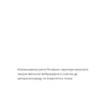
Измењивачке речи ће ваше чаролије напунити
својом високом вибрацијом и снагом да
импресионирају то енергетско поље.