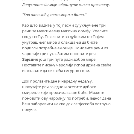
Допустите да моје забринуте мисли престану.
"Као што хоћу, тако мора и бити."
Као што видите, у тој песми су укључене три
речи за максималну магичну оомфу. Упалите
своју свећу. Посегните за дубоким осећајем
унутрашњег мира и олакшања да бисте
подигли потребне емоције. Поновите речи из
чаролије три пута. Затим поновите реч
Заједно
још три пута ради добре мере.
Поставите писану чаролију испод држача свеће
и оставите да се свећа сигурно гори.
Док пролазите дан и наредну недељу,
шапутајте реч заједно и осетите дубоко
смирење које прожима ваше биће. Можете
поновити ову чаролију по потреби. Једног дана
ћеш заборавити на све док се тјескоба потпуно
повуче.