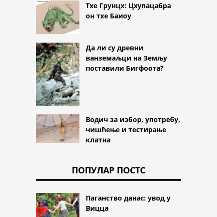
Тхе Грунцх: Цхупацабра
он тхе Баиоу
Да ли су древни
ванземаљци на Земљу
поставили Бигфоота?
Водич за избор, употребу,
чишћење и тестирање
клатна
ПОПУЛАР ПОСТС
Паганство данас: увод у
Вицца