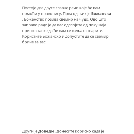
Постоје две друге главне речи које ће вам
помоћи у правопису. Прва од њих је
Божанска
. Божанство позива свемир на чудо. Ово што
заправо ради је да вас одспојите од покушаја
претпоставке да ће вам се жеља остварити.
Користите Божанско и допустите да се свемир
брине за вас.
Други је
Доведи
. Донесите корисно када је