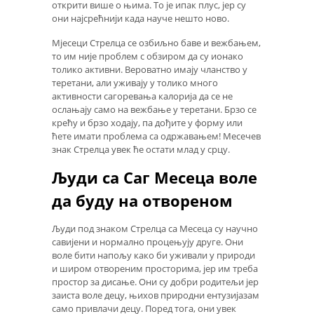
открити више о њима. То је ипак плус, јер су
они најсрећнији када науче нешто ново.
Мјесеци Стрелца се озбиљно баве и вежбањем,
то им није проблем с обзиром да су ионако
толико активни. Вероватно имају чланство у
теретани, али уживају у толико много
активности сагоревања калорија да се не
ослањају само на вежбање у теретани. Брзо се
крећу и брзо ходају, па дођите у форму или
ћете имати проблема са одржавањем! Месечев
знак Стрелца увек ће остати млад у срцу.
Људи са Саг Месеца воле
да буду на отвореном
Људи под знаком Стрелца са Месеца су научно
савијени и нормално процењују друге. Они
воле бити напољу како би уживали у природи
и широм отвореним просторима, јер им треба
простор за дисање. Они су добри родитељи јер
заиста воле децу, њихов природни ентузијазам
само привлачи децу. Поред тога, они увек