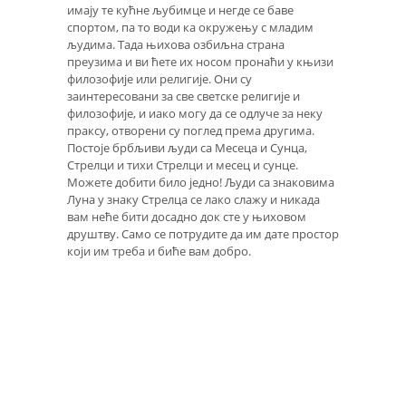
имају те кућне љубимце и негде се баве
спортом, па то води ка окружењу с младим
људима. Тада њихова озбиљна страна
преузима и ви ћете их носом пронаћи у књизи
филозофије или религије. Они су
заинтересовани за све светске религије и
филозофије, и иако могу да се одлуче за неку
праксу, отворени су поглед према другима.
Постоје брбљиви људи са Месеца и Сунца,
Стрелци и тихи Стрелци и месец и сунце.
Можете добити било једно! Људи са знаковима
Луна у знаку Стрелца се лако слажу и никада
вам неће бити досадно док сте у њиховом
друштву. Само се потрудите да им дате простор
који им треба и биће вам добро.