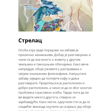
Стрелац
Особа која сједи поред вас на забави је
прилично занимљива. Добар је разговорник и
чини се да зна много о животу у другим
земљама и тамошњим обичајима. Како вече
напредује, обоје уживате у расправама о
својим омиљеним филозофима. Напуштате
забаву заједно да попијете кафу и даље
разговарате. Пријатељски је расположен и
добро расположен, а чини се да се због многих
проблема страствено осећа. Тврдо пита да ли
ви видите некога другога, стварно се
зајебавајући. Како нисте, одлучили сте се да се
следећег викенда окупите за скијање, јер обоје