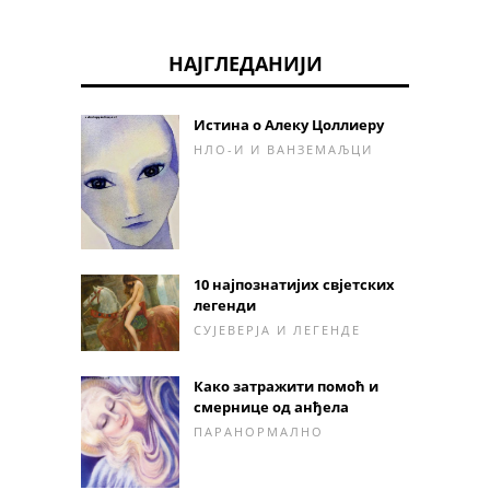
НАЈГЛЕДАНИЈИ
Истина о Алеку Цоллиеру
НЛО-И И ВАНЗЕМАЉЦИ
10 најпознатијих свјетских
легенди
СУЈЕВЕРЈА И ЛЕГЕНДЕ
Како затражити помоћ и
смернице од анђела
ПАРАНОРМАЛНО