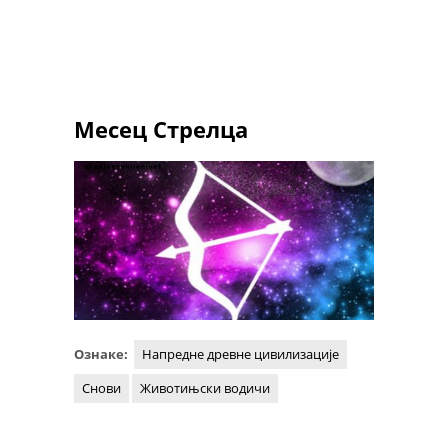
Месец Стрелца
Ознаке:
Напредне древне цивилизације
Снови
Животињски водичи