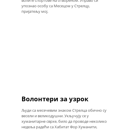
волите спортове на отвореном. Управо си
упознао особу са Месецом у Стрелцу,
пријатељу мој.
Волонтери за узрок
Људи са месечевим знаком Стрелца обично су
весели и великодушни. Укључују се у
хуманитарне сврхе, било да проводе неколико
недеља радећи са Хабитат Фор Хуманити,