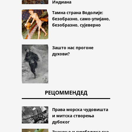
Индиана
Тамна страна Водолије:
безобразно, само-упијано,
безобразно, сујеверно
Зашто нас прогоне
духови?
РЕЦОММЕНДЕД
Права морска чудовишта
и митска створења
дубоког
Значење и симболика сна