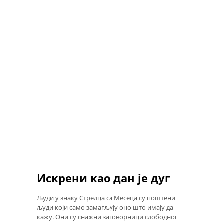
Искрени као дан је дуг
Људи у знаку Стрелца са Месеца су поштени
људи који само замагљују оно што имају да
кажу. Они су снажни заговорници слободног