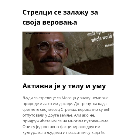
Стрелци се залажу за
своја веровања
Активна је у телу и уму
Људи са стрелице са Месеца у знаку немирне
природе и лако им досади. До тренутка када
сретнете свој месец Стрелца, вероватно су већ
отпутовали у друге земље. Али ако не,
придружићете им се на многим путовањима.
Они су једноставно фасцинирани другим
културама и људима и незаситни су када ће