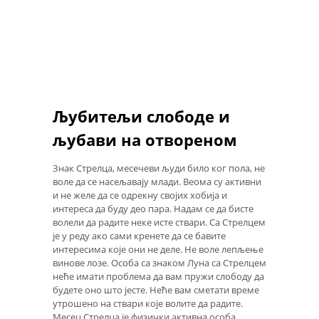
Љубитељи слободе и
љубави на отвореном
Знак Стрелца, месечеви људи било ког пола, не
воле да се насељавају млади. Веома су активни
и не желе да се одрекну својих хобија и
интереса да буду део пара. Надам се да бисте
волели да радите неке исте ствари. Са Стрелцем
је у реду ако сами кренете да се бавите
интересима које они не деле. Не воле лепљење
винове лозе. Особа са знаком Луна са Стрелцем
неће имати проблема да вам пружи слободу да
будете оно што јесте. Неће вам сметати време
утрошено на ствари које волите да радите.
Месец Стрелца је физички активна особа,