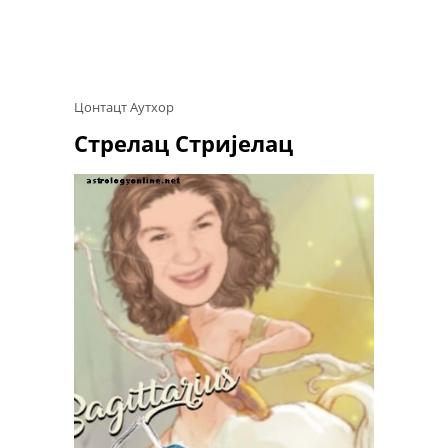
Цонтацт Аутхор
Стрелац Стријелац