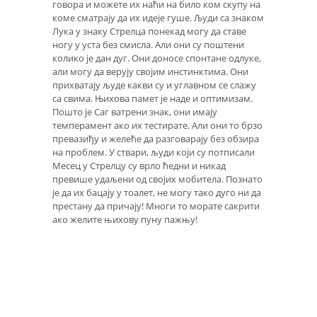
говора и можете их наћи на било ком скупу на
коме сматрају да их идеје гуше. Људи са знаком
Лука у знаку Стрелца понекад могу да ставе
ногу у уста без смисла. Али они су поштени
колико је дан дуг. Они доносе спонтане одлуке,
али могу да верују својим инстинктима. Они
прихватају људе какви су и углавном се слажу
са свима. Њихова памет је наде и оптимизам.
Пошто је Саг ватрени знак, они имају
темперамент ако их тестирате. Али они то брзо
превазиђу и желеће да разговарају без обзира
на проблем. У ствари, људи који су потписали
Месец у Стрелцу су врло ћедни и никад
превише удаљени од својих мобитела. Познато
је да их бацају у тоалет, не могу тако дуго ни да
престану да причају! Многи то морате сакрити
ако желите њихову пуну пажњу!