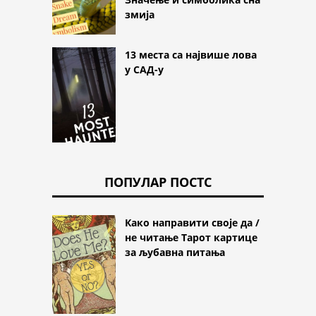
змија
13 места са највише лова
у САД-у
ПОПУЛАР ПОСТС
Како направити своје да /
не читање Тарот картице
за љубавна питања