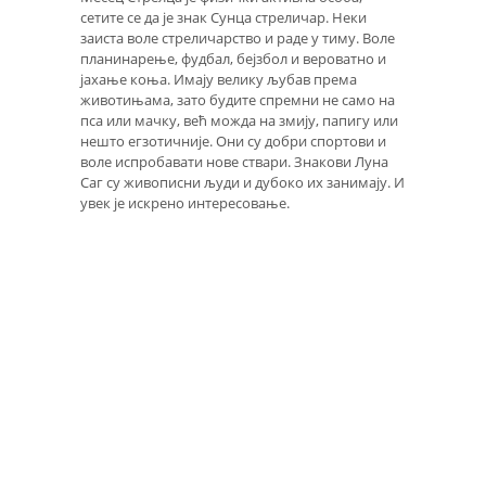
сетите се да је знак Сунца стреличар. Неки
заиста воле стреличарство и раде у тиму. Воле
планинарење, фудбал, бејзбол и вероватно и
јахање коња. Имају велику љубав према
животињама, зато будите спремни не само на
пса или мачку, већ можда на змију, папигу или
нешто егзотичније. Они су добри спортови и
воле испробавати нове ствари. Знакови Луна
Саг су живописни људи и дубоко их занимају. И
увек је искрено интересовање.