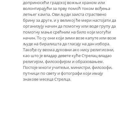
доприносећи градској вожњи храном или
волонтирајући за прву помоћ током вођења
летњег кампа. Ови људи заиста страствено
брину за друге, и у великој ће мери настојати да
организују начин да помогну или воде групу да
помогну мање срећним на било који могући
начин. То су они који зими возе капуте или возе
људе на биралишта да гласају на дан избора.
Такође су веома духовни ако нису религиозни,
као што је владар девете куће Стрелац владао
религијом, филозофијом и образовањем.
Постоје многи учитељи, министри, филозофи,
путници по свету и фотографи који имају
знакове месеца Стрелца.