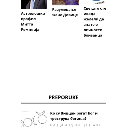
Водич
Све што сте
Разумевање
астро
Астролошки
икада
жене Девице
знако
профил
желели да
почет
Митта
знате о
Да ли
Ромнеија
личности
знак 
Близанца
синхр
са ва
личн
PREPORUKE
Ко су Виццан рогат Бог и
трострука богиња?
ВИЦЦА АНД ВИТЦХЦРАФТ