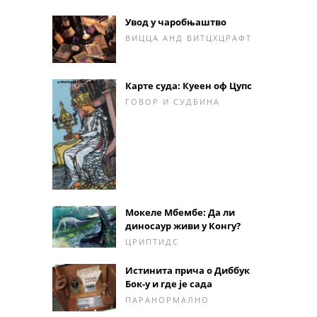
Увод у чаробњаштво
ВИЦЦА АНД ВИТЦХЦРАФТ
Карте суда: Куеен оф Цупс
ГОВОР И СУДБИНА
Мокеле Мбембе: Да ли
диносаур живи у Конгу?
ЦРИПТИДС
Истинита прича о Диббук
Бок-у и где је сада
ПАРАНОРМАЛНО