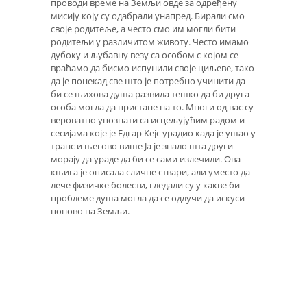
проводи време на Земљи овде за одређену
мисију коју су одабрали унапред. Бирали смо
своје родитеље, а често смо им могли бити
родитељи у различитом животу. Често имамо
дубоку и љубавну везу са особом с којом се
враћамо да бисмо испунили своје циљеве, тако
да је понекад све што је потребно учинити да
би се њихова душа развила тешко да би друга
особа могла да пристане на то. Многи од вас су
вероватно упознати са исцељујућим радом и
сесијама које је Едгар Кејс урадио када је ушао у
транс и његово више Ја је знало шта други
морају да ураде да би се сами излечили. Ова
књига је описала сличне ствари, али уместо да
лече физичке болести, гледали су у какве би
проблеме душа могла да се одлучи да искуси
поново на Земљи.