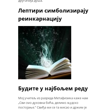
другачија душа.
Лептири симболизирају
реинкарнацију
Будите у најбољем реду
Мој учитељ из разреда Метафизика каже нам
„Сви смо духовна бића, делимо људско
постојање.“ Свиђа ми се та мисао и држим је