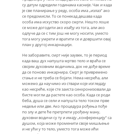
су датум одредили годинама касније. Чак и када
је све планирање у реду, особа има „излаз“ ако
се предомисли. То се понекад дешава када
особа има искуство скоро смрти. Нешто лоше
се може догодити ако изађу из тога, али ако
одлуче да се с тим још не могу носити, уместо
тога могу умрети и вратити се и довршити овај
план у другој инкарнацији.
Не заборавите, смрт није заувек, то је период
када ваш дух напушта мртво тело и враћа се
својим духовним водичима, док не дође време
да се поново инкарнира. Смрт је привремено
стање и не треба се бојати. Нема несрећа, али
можемо да научимо из ствари које изгледају
као несреће, које сте заиста синхронизовали да
бисте могли да растете као особа. Када се роди
беба, душа се сели и напушта тело током прве
недеље или две. Ако процедура рођења пође
по злу и дете ће претрпети урођену ману,
духовни водичи су ту и имају „конференцију“ са
душом, која може променити своје мишљење
и не ући у то тело, уместо тога може ићи