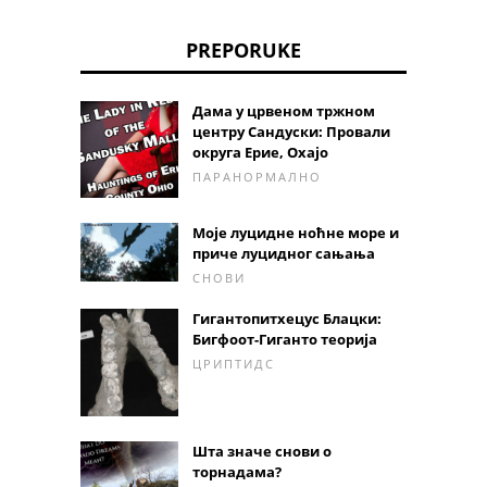
PREPORUKE
Дама у црвеном тржном
центру Сандуски: Провали
округа Ерие, Охајо
ПАРАНОРМАЛНО
Моје луцидне ноћне море и
приче луцидног сањања
СНОВИ
Гигантопитхецус Блацки:
Бигфоот-Гиганто теорија
ЦРИПТИДС
Шта значе снови о
торнадама?