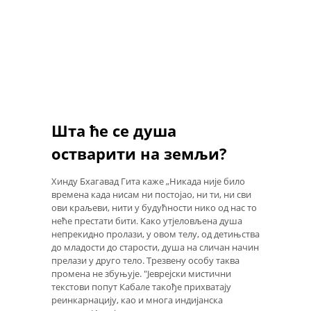
Шта ће се душа
остварити на земљи?
Хинду Бхагавад Гита каже „Никада није било
времена када нисам ни постојао, ни ти, ни сви
ови краљеви, нити у будућности нико од нас то
неће престати бити. Како утјеловљена душа
непрекидно пролази, у овом телу, од детињства
до младости до старости, душа на сличан начин
прелази у друго тело. Трезвену особу таква
промена не збуњује. "Јеврејски мистични
текстови попут Кабале такође прихватају
реинкарнацију, као и многа индијанска