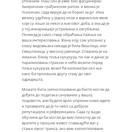
упознали. Наш син је увек био фасциниран
Америчким грађанским ратом, и веома је
психичан, сада верује да се борио за Југ. Има
велику удубину у једној нози и варикозне вене
које су лоше за некога његовог доба, а зна да је
у тој инкарнацији устрељена и изгубљена.
Понекад је само ствар обраћања пажње на
ваша интересовања. Жена коју сам упознао у
класу видовњака некада је била Вештица, или
Свештеница, у високој увеници. Спаљена је на
ломачи, близу поља кукуруза, па чак и данас је
парализована страхом и неће возити поред
поља кукуруза, возит ће километре око ње
како би пронашла другу стазу до свог
одредишта.
Можете бити хипнотизовани да бисте могли да
дођете до података сачуваних у вашој
подсвести, али будите врло опрезни коме идете
и проверите да је то неко са добром
репутацијом и референцама. Сада су људи
обучени да би могли да вам помогну да се
вратите у прошли живот стављајући вас у
стање лаког транса, ако вам хипнотизовани