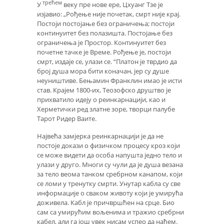
трећем
У
веку пре нове ере, Цхуанг Тзе је
изјавио: „Рођење није почетак, смрт није крај.
Постоји постојање без ограничења; постоји
континуитет без полазишта. Постојање без
ограничења је Простор. Континуитет без
почетне тачке је Време. Рођење је, постоји
смрт, издаје се, улази се. “Платон је тврдио да
број душа мора бити коначан, јер су душе
неуништиве. Бењамин Франклин имао је исти
став. Крајем 1800-их, Теозофско друштво је
прихватило идеју о реинкарнацији, као и
Херметички ред златне зоре, творци палубе
Тарот Ридер Ваите.
Највећа замјерка реинкарнацији је да не
постоје докази о физичком процесу кроз који
се може видети да особа напушта једно тело и
улази у друго. Многи су чули да је душа везана
за тело веома танком сребрном канапом, који
се ломи у тренутку смрти. Унутар кабла су све
информације о сваком животу који је умирућа
доживела. Кабл је причвршћен на срце. Био
сам са умирућим вољенима и тражио сребрни
кабел, али га још увек нисам успео да нађем.