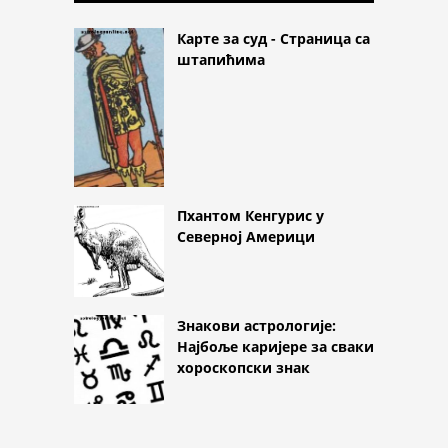
Карте за суд - Страница са
штапићима
Пхантом Кенгурис у
Северној Америци
Знакови астрологије:
Најбоље каријере за сваки
хороскопски знак