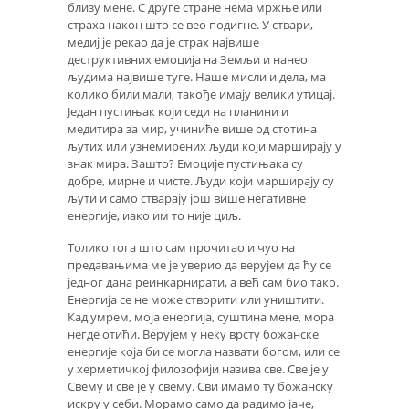
близу мене. С друге стране нема мржње или
страха након што се вео подигне. У ствари,
медиј је рекао да је страх највише
деструктивних емоција на Земљи и нанео
људима највише туге. Наше мисли и дела, ма
колико били мали, такође имају велики утицај.
Један пустињак који седи на планини и
медитира за мир, учиниће више од стотина
љутих или узнемирених људи који марширају у
знак мира. Зашто? Емоције пустињака су
добре, мирне и чисте. Људи који марширају су
љути и само стварају још више негативне
енергије, иако им то није циљ.
Толико тога што сам прочитао и чуо на
предавањима ме је уверио да верујем да ћу се
једног дана реинкарнирати, а већ сам био тако.
Енергија се не може створити или уништити.
Кад умрем, моја енергија, суштина мене, мора
негде отићи. Верујем у неку врсту божанске
енергије која би се могла назвати богом, или се
у херметичкој филозофији назива све. Све је у
Свему и све је у свему. Сви имамо ту божанску
искру у себи. Морамо само да радимо јаче,