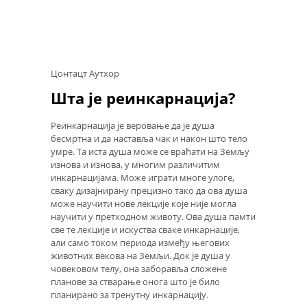
Цонтацт Аутхор
Шта је реинкарнација?
Реинкарнација је веровање да је душа
бесмртна и да наставља чак и након што тело
умре. Та иста душа може се враћати на Земљу
изнова и изнова, у многим различитим
инкарнацијама. Може играти многе улоге,
сваку дизајнирану прецизно тако да ова душа
може научити нове лекције које није могла
научити у претходном животу. Ова душа памти
све те лекције и искуства сваке инкарнације,
али само током периода између његових
животних векова на Земљи. Док је душа у
човековом телу, она заборавља сложене
планове за стварање онога што је било
планирано за тренутну инкарнацију.