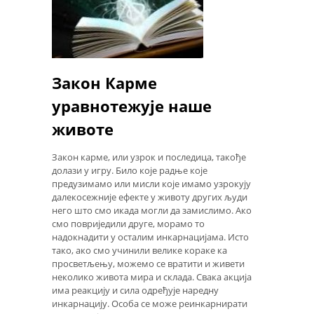
Закон Карме
уравнотежује наше
животе
Закон карме, или узрок и последица, такође
долази у игру. Било које радње које
предузимамо или мисли које имамо узрокују
далекосежније ефекте у животу других људи
него што смо икада могли да замислимо. Ако
смо повриједили друге, морамо то
надокнадити у осталим инкарнацијама. Исто
тако, ако смо учинили велике кораке ка
просветљењу, можемо се вратити и живети
неколико живота мира и склада. Свака акција
има реакцију и сила одређује наредну
инкарнацију. Особа се може реинкарнирати