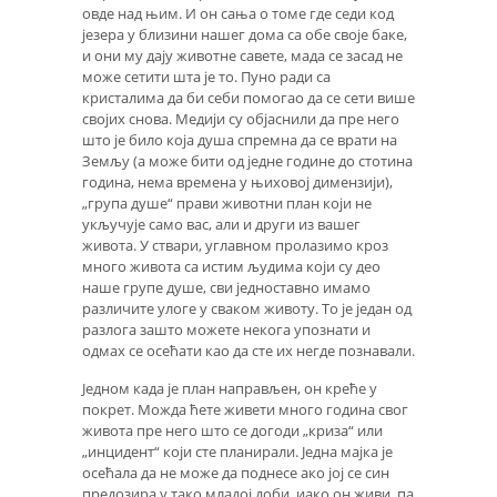
овде над њим. И он сања о томе где седи код
језера у близини нашег дома са обе своје баке,
и они му дају животне савете, мада се засад не
може сетити шта је то. Пуно ради са
кристалима да би себи помогао да се сети више
својих снова. Медији су објаснили да пре него
што је било која душа спремна да се врати на
Земљу (а може бити од једне године до стотина
година, нема времена у њиховој димензији),
„група душе“ прави животни план који не
укључује само вас, али и други из вашег
живота. У ствари, углавном пролазимо кроз
много живота са истим људима који су део
наше групе душе, сви једноставно имамо
различите улоге у сваком животу. То је један од
разлога зашто можете некога упознати и
одмах се осећати као да сте их негде познавали.
Једном када је план направљен, он креће у
покрет. Можда ћете живети много година свог
живота пре него што се догоди „криза“ или
„инцидент“ који сте планирали. Једна мајка је
осећала да не може да поднесе ако јој се син
предозира у тако младој доби, иако он живи, па