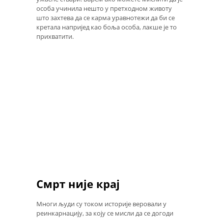
особа учинила нешто у претходном животу
што захтева да се карма уравнотежи да би се
кретала напријед као боља особа, лакше је то
прихватити.
Смрт није крај
Многи људи су током историје веровали у
реинкарнацију, за коју се мисли да се догоди