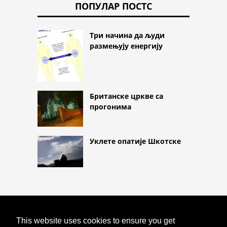
ПОПУЛАР ПОСТС
Три начина да људи
размењују енергију
Британске цркве са
прогонима
Уклете опатије Шкотске
COPYRIGHT 2026
This website uses cookies to ensure you get
HTTPS://ASTROLOGYONLINE.NET