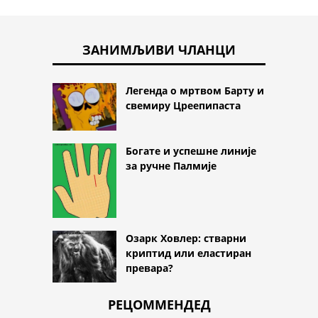
ЗАНИМЉИВИ ЧЛАНЦИ
Легенда о мртвом Барту и
свемиру Цреепипаста
Богате и успешне линије
за ручне Палмије
Озарк Ховлер: стварни
криптид или еластиран
превара?
РЕЦОММЕНДЕД