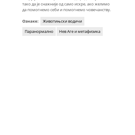
тако да је снажније од само искре, ако желимо
да помогнемо себи и помогнемо човечанству.
Ознаке:
Животињски водичи
Паранормално
Нев Аге и метафизика