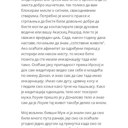
заиста добро ишчеткам, тек толико да вам
блокирам мисли о ситним, свакодневним
стварима. Потребно је много праксе и
стрпљења да бисте били довољно добри да
бисте могли да контактирате своје духовне
водиче или вашу Акасхиц Рецорд. Али то је
свакако вриједан циљ. Сада, након годину дана
наставе, почињем да знам „сопствене животе“.
Ако осећате афинитет за одређени период у
историји или неком месту, то може бити
поанта да сте имали инкарнацију тада или
тамо. Осећам јаку припадност према Ирској и
док сам медитирао видео сам себе и младића
по имену Донал, и знао сам да сам тада имао
инкарнацију. Имао сам дугу, црвену косу и
гледали смо коње како трче на пашњаку. Како
је медитација одмицала, тело мог покојног
мужа Лоуие прешло је у Доналово тело и знао
сам да је Лоуие тај живот такође делио са мном.
Мој вољени, бивши Муж и ја знали смо да смо
били много пута раније, јер смо се осећали
угодно једно другом од тренутка када смо се