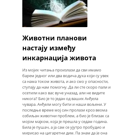
Животни планови
настају између
инкарнација живота
Из мојих читања произлази да сви имамо
барем једног или два водича духа који су увек
са нама током живота, и ако смо у опасности,
ступају да нам помогну. Да ли сте скоро пали и
осетили како вас вуче уназад, али не видите
никога? Био је то један од ваших Анђела
чувара. Анђели могу бити и наши вољени. У
последње време мој син пролази кроз веома
озбиљан животни проблем, а био је близак са
мојом мајком, која је прешла у седам година.
Била је пушач, а ја сам се ујутро пробудио и
мирисао на цигаретни дим. Па знам да је она