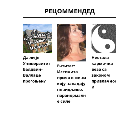
РЕЦОММЕНДЕД
Духов
сусрет
Нестала
Да ли је
живо
кармичка
Универзитет
: скл
Ентитет:
веза са
Балдвин-
са ук
Истинита
законом
Валлаце
прича о жени
привлачност
прогоњен?
коју нападају
и
невидљиве,
паранормалн
е силе