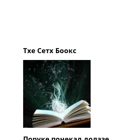
Тхе Сетх Боокс
Поруке понекад долазе