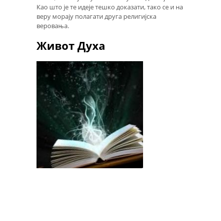
Као што је те идеје тешко доказати, тако се и на
веру морају полагати друга религијска
веровања.
Живот Духа