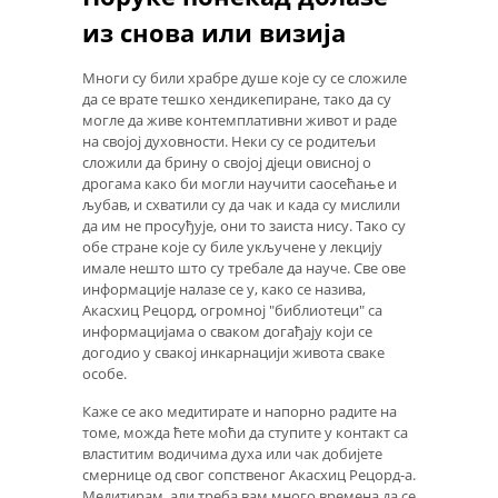
из снова или визија
Многи су били храбре душе које су се сложиле
да се врате тешко хендикепиране, тако да су
могле да живе контемплативни живот и раде
на својој духовности. Неки су се родитељи
сложили да брину о својој дјеци овисној о
дрогама како би могли научити саосећање и
љубав, и схватили су да чак и када су мислили
да им не просуђује, они то заиста нису. Тако су
обе стране које су биле укључене у лекцију
имале нешто што су требале да науче. Све ове
информације налазе се у, како се назива,
Акасхиц Рецорд, огромној "библиотеци" са
информацијама о сваком догађају који се
догодио у свакој инкарнацији живота сваке
особе.
Каже се ако медитирате и напорно радите на
томе, можда ћете моћи да ступите у контакт са
властитим водичима духа или чак добијете
смернице од свог сопственог Акасхиц Рецорд-а.
Медитирам, али треба вам много времена да се