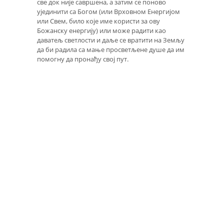
све док није савршена, а затим се поново
ујединити са Богом (или Врховном Енергијом
или Свем, било које име користи за ову
Божанску енергију) или може радити као
даватељ светлости и даље се вратити на Земљу
да би радила са мање просветљене душе да им
помогну да пронађу свој пут.