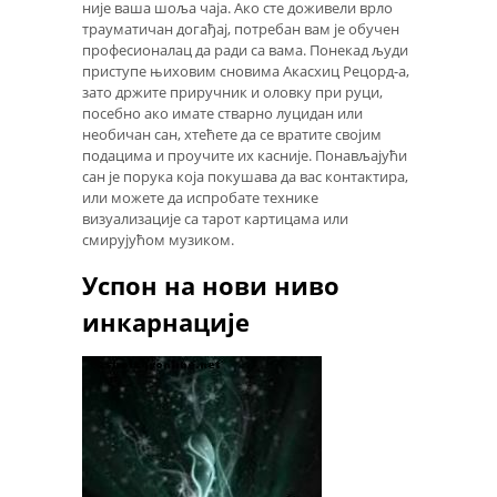
није ваша шоља чаја. Ако сте доживели врло
трауматичан догађај, потребан вам је обучен
професионалац да ради са вама. Понекад људи
приступе њиховим сновима Акасхиц Рецорд-а,
зато држите приручник и оловку при руци,
посебно ако имате стварно луцидан или
необичан сан, хтећете да се вратите својим
подацима и проучите их касније. Понављајући
сан је порука која покушава да вас контактира,
или можете да испробате технике
визуализације са тарот картицама или
смирујућом музиком.
Успон на нови ниво
инкарнације