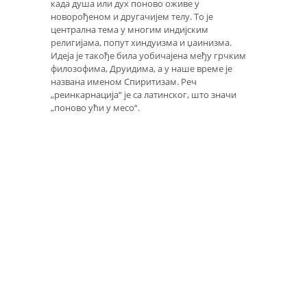
када душа или дух поново оживе у
новорођеном и другачијем телу. То је
централна тема у многим индијским
религијама, попут хиндуизма и џаинизма.
Идеја је такође била уобичајена међу грчким
филозофима, Друидима, а у наше време је
названа именом Спиритизам. Реч
„реинкарнација“ је са латинског, што значи
„поново ући у месо“.