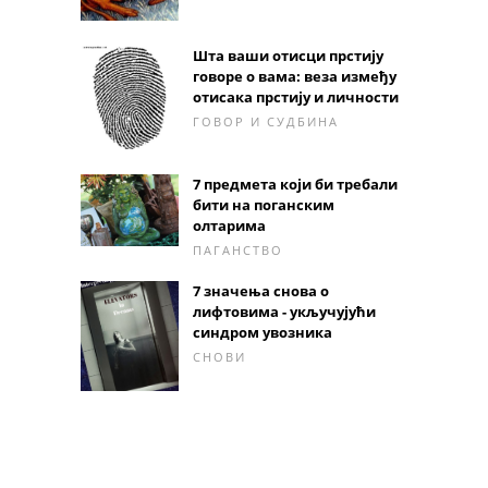
Шта ваши отисци прстију
говоре о вама: веза између
отисака прстију и личности
ГОВОР И СУДБИНА
7 предмета који би требали
бити на поганским
олтарима
ПАГАНСТВО
7 значења снова о
лифтовима - укључујући
синдром увозника
СНОВИ