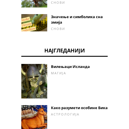
СНОВИ
Значење и симболика сна
змија
СНОВИ
НАЈГЛЕДАНИЈИ
Вилењаци Исланда
МАГИЈА
Како разумети особине Бика
АСТРОЛОГИЈА