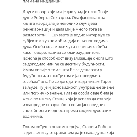
племена Индијанци.
Други извор који ми је дао увид је план Твоје
душе Роберта Сцхвартза. Ова фасцинантна
књига набрајала је неколико случајева
реинкарнације и дала ми је много тога за
размотрити. Г. Сцхвартз је водио интервјуе са
субјектима уз помоћ медија и њеног водича
духа. Особа која може чути нефизичка бића
како говоре, назива се клаираудиентом.
Јасноћа је способност визуализације онога што
се догодило или ће се десити у будућности.
Имам визије о томе шта ће се дешавати у
будућности, а такође сам и јасновидљив,
„осећам“ шта ће се догодити када читам Тарот
за људе. Ту је и јасновидност, унутрашње знање
или психичко знање. Главна особа овде била је
жена по имену Стаци, која је успела да открије
изванредне ствари због својих јасновидних
способности и односа према својим духовним
водичима.
Током вођења ових интервјуа, Стаци и Роберт
задивљени су откривањем да је свака душа која