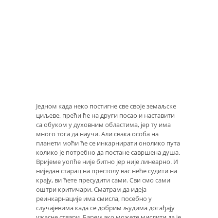
Једном када неко постигне све своје земаљске
циљеве, прећи ће на други посао и наставити
са обуком у духовним областима, јер ту има
много тога да научи. Али свака особа на
планети моћи ће се инкарнирати онолико пута
колико је потребно да постане савршена душа.
Вријеме уопће није битно јер није линеарно. И
ниједан старац на престолу вас неће судити на
крају, ви ћете пресудити сами. Сви смо сами
оштри критичари. Сматрам да идеја
реинкарнације има смисла, посебно у
случајевима када се добрим људима догађају
ужасне ствари. Барем ако можете мислити да је