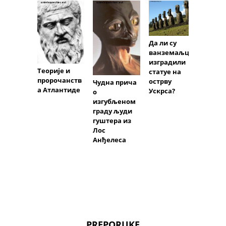
Да ли су
ванземаљци
изградили
Теорије и
Мито
статуе на
пророчанств
пси: А
острву
Чудна прича
а Атлантиде
Гауек
Ускрса?
о
Схиса
изгубљеном
граду људи
гуштера из
Лос
Анђелеса
PREPORUKE