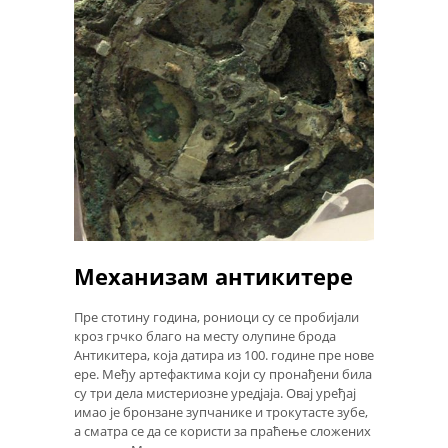
Механизам антикитере
Пре стотину година, рониоци су се пробијали
кроз грчко благо на месту олупине брода
Антикитера, која датира из 100. године пре нове
ере. Међу артефактима који су пронађени била
су три дела мистериозне уредјаја. Овај уређај
имао је бронзане зупчанике и трокутасте зубе,
а сматра се да се користи за праћење сложених