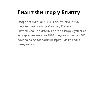
Гиант Фингер у Египту
Овај прст дугачак 13, 8 инча открио је 1960.
године пљачкаш гробнице у Египту.
Истраживач по имену Грегор Спорри упознао
је старог пљачкаша 1988. године и платио 300
долара да фотографише прст и да га слика
рендгенски.