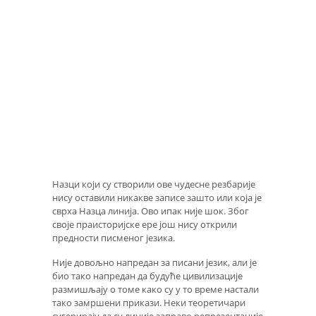
Назци који су створили ове чудесне резбарије
нису оставили никакве записе зашто или која је
сврха Назца линија. Ово ипак није шок. Због
своје праисторијске ере још нису открили
предности писменог језика.
Није довољно напредан за писани језик, али је
био тако напредан да будуће цивилизације
размишљају о томе како су у то време настали
тако замршени прикази. Неки теоретичари
сугерирају да су линије заправо репрезентације