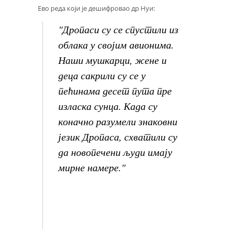
Ево реда који је дешифровао др Нуи:
"Дропаси су се спустили из
облака у својим авионима.
Наши мушкарци, жене и
деца сакрили су се у
пећинама десет пута пре
изласка сунца. Када су
коначно разумели знаковни
језик Дропаса, схватили су
да новопечени људи имају
мирне намере."