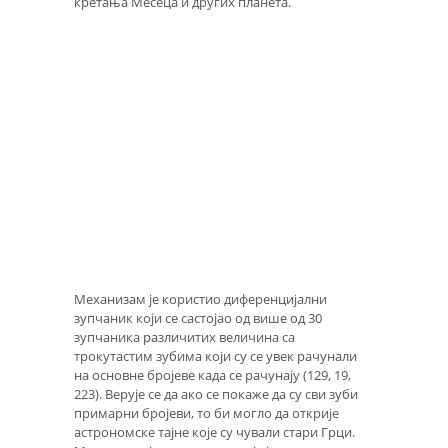
кретања Месеца и других планета.
Механизам је користио диференцијални
зупчаник који се састојао од више од 30
зупчаника различитих величина са
трокутастим зубима који су се увек рачунали
на основне бројеве када се рачунају (129, 19,
223). Верује се да ако се покаже да су сви зуби
примарни бројеви, то би могло да открије
астрономске тајне које су чували стари Грци.