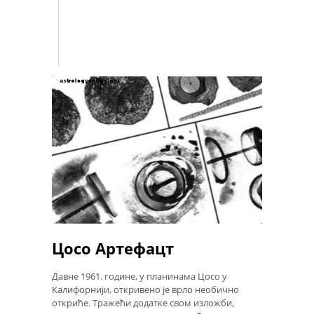
Цосо Артефацт
Давне 1961. године, у планинама Цосо у
Калифорнији, откривено је врло необично
откриће. Тражећи додатке свом изложби,