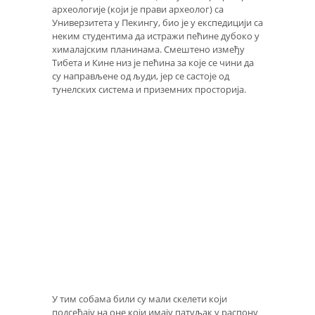
археологије (који је прави археолог) са
Универзитета у Пекингу, био је у експедицији са
неким студентима да истражи пећине дубоко у
хималајским планинама. Смештено између
Тибета и Кине низ је пећина за које се чини да
су направљене од људи, јер се састоје од
тунелских система и приземних просторија.
У тим собама били су мали скелети који
подсећају на оне који имају патуљак у распону