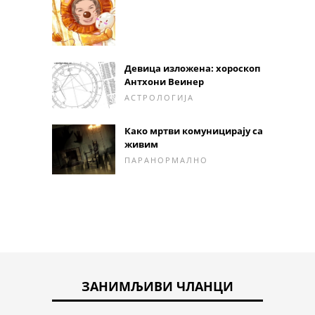
Девица изложена: хороскоп
Антхони Веинер
АСТРОЛОГИЈА
Како мртви комуницирају са
живим
ПАРАНОРМАЛНО
ЗАНИМЉИВИ ЧЛАНЦИ