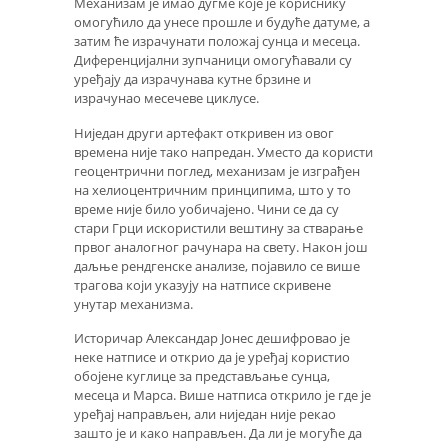
Механизам је имао дугме које је кориснику
омогућило да унесе прошле и будуће датуме, а
затим ће израчунати положај сунца и месеца.
Диференцијални зупчаници омогућавали су
уређају да израчунава кутне брзине и
израчунао месечеве циклусе.
Ниједан други артефакт откривен из овог
времена није тако напредан. Уместо да користи
геоцентрични поглед, механизам је изграђен
на хелиоцентричним принципима, што у то
време није било уобичајено. Чини се да су
стари Грци искористили вештину за стварање
првог аналогног рачунара на свету. Након још
даљње рендгенске анализе, појавило се више
трагова који указују на натписе скривене
унутар механизма.
Историчар Александар Јонес дешифровао је
неке натписе и открио да је уређај користио
обојене куглице за представљање сунца,
месеца и Марса. Више натписа открило је где је
уређај направљен, али ниједан није рекао
зашто је и како направљен. Да ли је могуће да