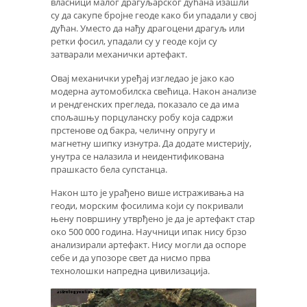
власници малог драгуљарског дућана изашли
су да сакупе бројне геоде како би упадали у свој
дућан. Уместо да нађу драгоцени драгуљ или
ретки фосил, упадали су у геоде који су
затварали механички артефакт.
Овај механички уређај изгледао је јако као
модерна аутомобилска свећица. Након анализе
и рендгенских прегледа, показало се да има
спољашњу порцуланску робу која садржи
прстенове од бакра, челичну опругу и
магнетну шипку изнутра. Да додате мистерију,
унутра се налазила и неидентификована
прашкасто бела супстанца.
Након што је урађено више истраживања на
геоди, морским фосилима који су покривали
њену површину утврђено је да је артефакт стар
око 500 000 година. Научници ипак нису брзо
анализирали артефакт. Нису могли да оспоре
себе и да упозоре свет да нисмо прва
технолошки напредна цивилизација.