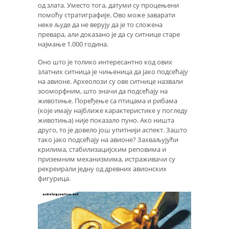
од злата. Уместо тога, датуми су процењени
помоћу стратиграфије. Ово може заварати
неке људе да не верују да је то сложена
превара, али доказано је да су ситнице старе
најмање 1.000 година.
Оно што је толико интересантно код ових
златних ситница је чињеница да јако подсећају
на авионе. Археолози су ове ситнице назвали
зооморфним, што значи да подсећају на
животиње. Поређење са птицама и рибама
(које имају најближе карактеристике у погледу
животиња) није показало пуно. Ако ништа
друго, то је довело још упитнији аспект. Зашто
тако јако подсећају на авионе? Захваљујући
крилима, стабилизацијским реповима и
приземним механизмима, истраживачи су
рекреирали једну од древних авионских
фигурица.