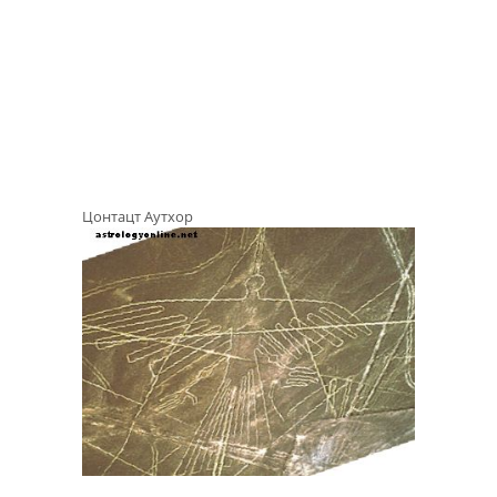
Цонтацт Аутхор