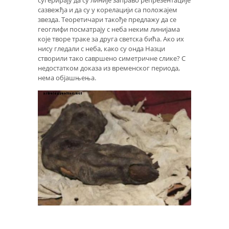
сазвежђа и да су у корелацији са положајем
звезда. Теоретичари такође предлажу да се
геоглифи посматрају с неба неким линијама
које творе траке за друга светска бића. Ако их
нису гледали с неба, како су онда Назци
створили тако савршено симетричне слике? С
недостатком доказа из временског периода,
нема објашњења.