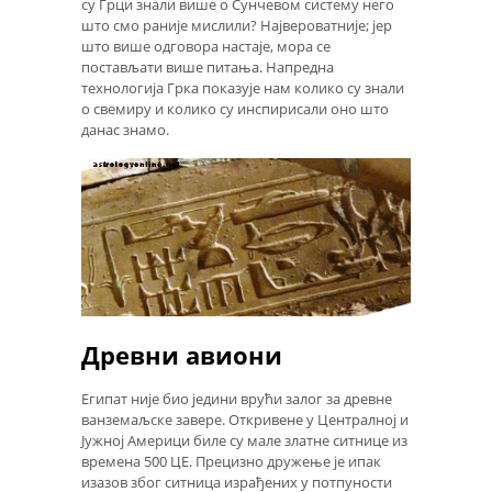
су Грци знали више о Сунчевом систему него
што смо раније мислили? Највероватније; јер
што више одговора настаје, мора се
постављати више питања. Напредна
технологија Грка показује нам колико су знали
о свемиру и колико су инспирисали оно што
данас знамо.
Древни авиони
Египат није био једини врући залог за древне
ванземаљске завере. Откривене у Централној и
Јужној Америци биле су мале златне ситнице из
времена 500 ЦЕ. Прецизно дружење је ипак
изазов због ситница израђених у потпуности