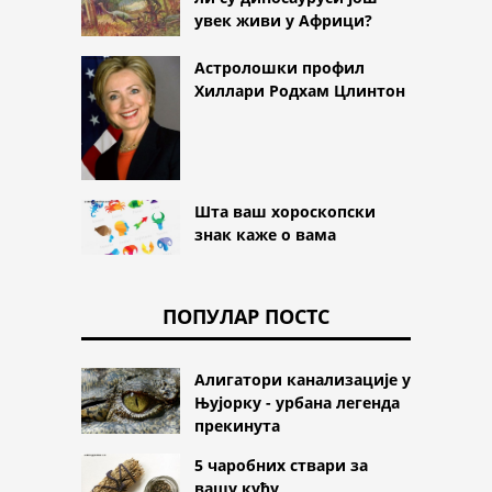
увек живи у Африци?
Астролошки профил
Хиллари Родхам Цлинтон
Шта ваш хороскопски
знак каже о вама
ПОПУЛАР ПОСТС
Алигатори канализације у
Њујорку - урбана легенда
прекинута
5 чаробних ствари за
вашу кућу