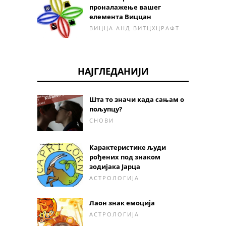
проналажење вашег
елемента Виццан
ВИЦЦА АНД ВИТЦХЦРАФТ
НАЈГЛЕДАНИЈИ
Шта то значи када сањам о
пољупцу?
СНОВИ
Карактеристике људи
рођених под знаком
зодијака Јарца
АСТРОЛОГИЈА
Лаон знак емоција
АСТРОЛОГИЈА