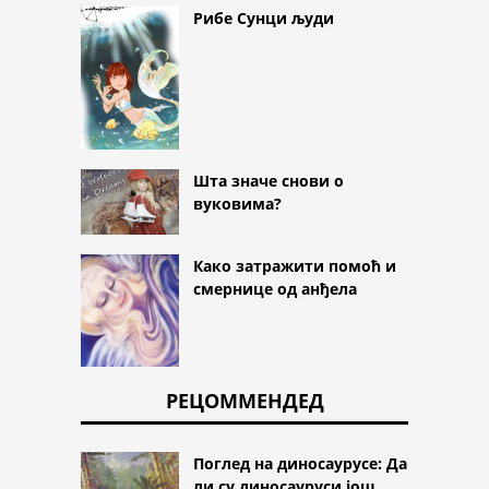
Рибе Сунци људи
Шта значе снови о
вуковима?
Како затражити помоћ и
смернице од анђела
РЕЦОММЕНДЕД
Поглед на диносаурусе: Да
ли су диносауруси још