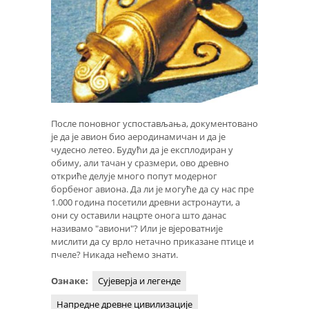
После поновног успостављања, документовано
је да је авион био аеродинамичан и да је
чудесно летео. Будући да је експлодиран у
обиму, али тачан у сразмери, ово древно
откриће делује много попут модерног
борбеног авиона. Да ли је могуће да су нас пре
1.000 година посетили древни астронаути, а
они су оставили нацрте онога што данас
називамо "авиони"? Или је вјероватније
мислити да су врло нетачно приказане птице и
пчеле? Никада нећемо знати.
Ознаке:
Сујеверја и легенде
Напредне древне цивилизације