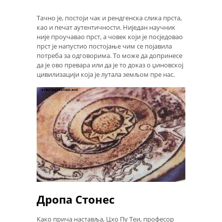
Тачно је, постоји чак и рендгенска слика прста,
као и печат аутентичности. Ниједан научник
није проучавао прст, а човек који је посједовао
прст је напустио постојање чим се појавила
потреба за одговорима. То може да допринесе
да је ово превара или да је то доказ о џиновској
цивилизацији која је лутала земљом пре нас.
Дропа Стонес
Како прича наставља, Цхо Пу Теи, професор