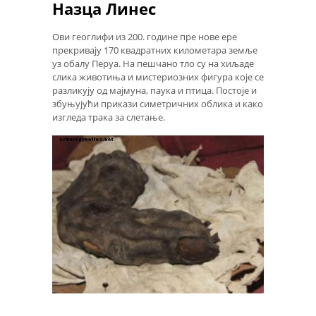
Назца Линес
Ови геоглифи из 200. године пре нове ере
прекривају 170 квадратних километара земље
уз обалу Перуа. На пешчано тло су на хиљаде
слика животиња и мистериозних фигура које се
разликују од мајмуна, паука и птица. Постоје и
збуњујући прикази симетричних облика и како
изгледа трака за слетање.