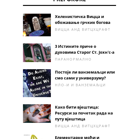
Хеленистичка Вицца и
обожавање грчких богова
ВИЦЦА АНД ВИТЦХЦРАФТ
3 Истините приче о
духовима Старог Ст. Јохн'с-а
ПАРАНОРМАЛНО
Постоје ли ванземаљци или
смо сами у универзуму?
НЛО-И И ВАНЗЕМАЉЦИ
Како бити вјештица:
Ресурси за почетак рада на
путу вјештица
ВИЦЦА АНД ВИТЦХЦРАФТ
Елементарне моћи и