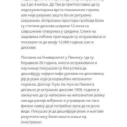
од 3 до 4 метра. Др Теи је претпоставио да су
недокументирана врста планинских горила,
али није разумео зашто би их ритуално
сахранили. Испрскани простори гробова били
су стотине дискова ширине 12 инча са
савршеним отворима у средини. Слике на
зидовима пећине прегледали су истраживачи и
показало се да имају 12.000 година, као и
дискови.
Послани на Универзитет у Пекингу где су
боравили 20 година, многи истраживачи и
научници покушали су без успеха да
дешифрују хијероглифе урезане на дисковима,
јер је језик који је коришћен непознатог
порекла. Доктор Тсум Ум Нуи из Пекинга
детаљно је истражио дискове 1958. године и
закључио да су написани на непознатом језику
никада раније виђеном и угравиран на тако
фином нивоу да је потребно лупа да се јасно
види. Покушао је да дешифрује језик и његови
резултати нису били ништа мањи од
оностраног.