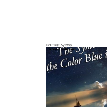
Цонтацт Аутхор