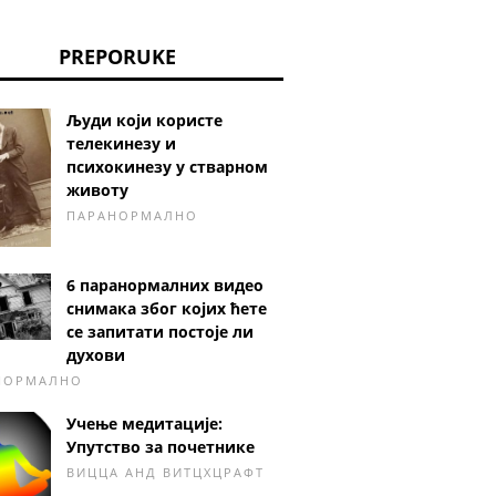
PREPORUKE
Људи који користе
телекинезу и
психокинезу у стварном
животу
ПАРАНОРМАЛНО
6 паранормалних видео
снимака због којих ћете
се запитати постоје ли
духови
НОРМАЛНО
Учење медитације:
Упутство за почетнике
ВИЦЦА АНД ВИТЦХЦРАФТ