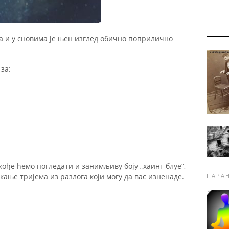
 и у сновима је њен изглед обично поприлично
за:
кође ћемо погледати и занимљиву боју „хаинт блуе“,
икање тријема из разлога који могу да вас изненаде.
ПАРА