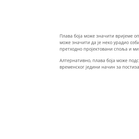
Плава боја може значити вријеме оп
може значити да је неко урадио озб
претходно пројектовани споља и мир
Алтернативно, плава боја може подс
временског једини начин за постиза