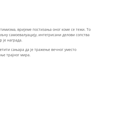
тимизма, вријеме постизања оног коме се тежи. То
иљну самоевалуацију, интегрисани делови сопства
 је награда.
етити сањара да је тражење вечног уместо
ње трајног мира.