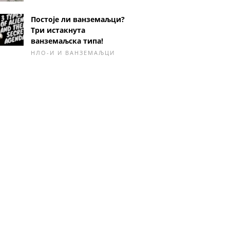
Постоје ли ванземаљци?
Три истакнута
ванземаљска типа!
НЛО-И И ВАНЗЕМАЉЦИ