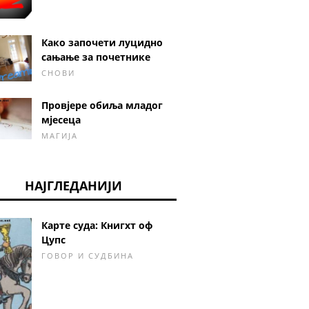
Како започети луцидно
сањање за почетнике
СНОВИ
Провјере обиља младог
мјесеца
МАГИЈА
НАЈГЛЕДАНИЈИ
Карте суда: Книгхт оф
Цупс
ГОВОР И СУДБИНА