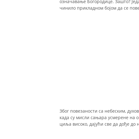
означавање Богородице. Зашто? Један
чинило прикладном бојом да се пов
Због повезаности са небеским, духо
када су мисли сањара усмерене на о
циља високо, дајући све да дође до 