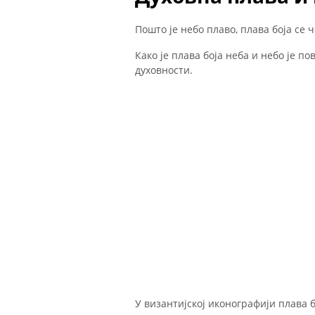
Пошто је небо плаво, плава боја се 
Како је плава боја неба и небо је по
духовности.
У византијској иконографији плава б