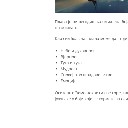
Плава је вишегодишња омиљена боја
позитиван.
Као симбол сна, плава може да стоји 
Небо и духовност
Вјерност
Туга и туга
Мудрост
Спокојство и задовољство
Емоције
Осим што ћемо покрити све горе, та
јужњаке у боји које се користе за сл