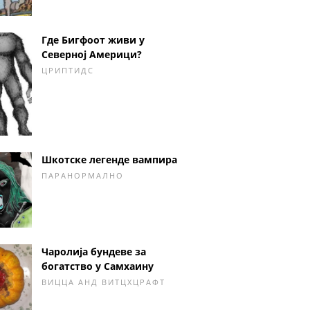
Где Бигфоот живи у
Северној Америци?
ЦРИПТИДС
Шкотске легенде вампира
ПАРАНОРМАЛНО
Чаролија бундеве за
богатство у Самхаину
ВИЦЦА АНД ВИТЦХЦРАФТ