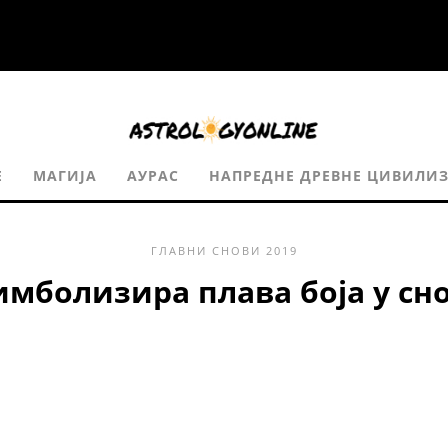
Е
МАГИЈА
АУРАС
НАПРЕДНЕ ДРЕВНЕ ЦИВИЛИ
ГЛАВНИ
СНОВИ
2019
имболизира плава боја у сн