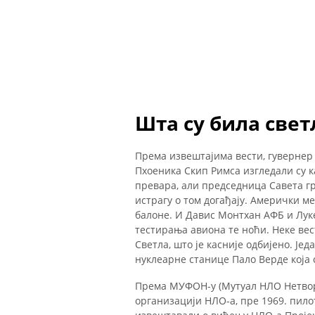
Шта су била свет
Према извештајима вести, гуверне
Пхоеника Скип Римса изгледали су к
превара, али председница Савета гр
истрагу о том догађају. Амерички м
балоне. И Давис Монтхан АФБ и Лук
тестирања авиона те ноћи. Неке вест
Светла, што је касније одбијено. Јед
нуклеарне станице Пало Верде која 
Према МУФОН-у (Мутуал НЛО Нетворк)
организацији НЛО-а, пре 1969. пил