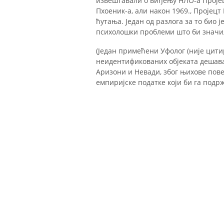
извештавали о виђењу НЛО-а Пројецт
Пхоеник-а, али након 1969., Пројецт
ћутања. Један од разлога за то био 
психолошки проблеми што би значил
(Један примећени Уфолог (није цити
неидентификованих објеката дешава
Аризони и Невади, због њихове пов
емпиријске податке који би га подр