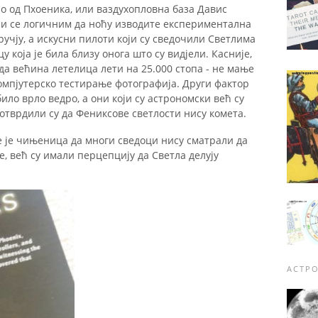
о од Пхоеника, или ваздухопловна база Давис
ни се логичним да ноћу изводите експериментална
чју, а искусни пилоти који су сведочили Светлима
цу која је била близу онога што су видјели. Касније,
 да већина летелица лети на 25.000 стопа - не мање
компјутерско тестирање фотографија. Други фактор
било врло ведро, а они који су астрономски већ су
отврдили су да Фениксове светлости нису комета.
е је чињеница да многи сведоци нису сматрали да
е, већ су имали перцепцију да Светла делују
АСТР