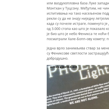
или ваздухопловна база Луке западн
Монтхан у Туцсону. Међутим, не чи
испитивања на тако насељеном подру
рекли су да не знају ниједну летјели
када су почеле истраге, поменуто је
од 3.000 стопа као што је показало 
је био што је небо Феникса те ноћи 
посматрали Хале-Бопп-ову комету; п
Једна врло занимљива ствар за мен
су Фениксове светлости застрашујућ
добродушно.