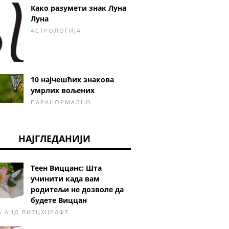
Како разумети знак Луна
Луна
АСТРОЛОГИЈА
10 најчешћих знакова
умрлих вољених
ПАРАНОРМАЛНО
НАЈГЛЕДАНИЈИ
Теен Виццанс: Шта
учинити када вам
родитељи не дозволе да
будете Виццан
А АНД ВИТЦХЦРАФТ