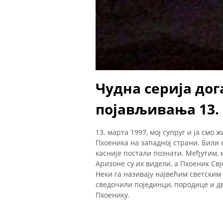
Чудна серија дог
појављивања 13.
13. марта 1997, мој супруг и ја смо
Пхоеника на западној страни. Били 
касније постали познати. Међутим, 
Аризоне су их видели, а Пхоеник Свј
Неки га називају највећим светским 
сведочили појединци, породице и д
Пхоенику.