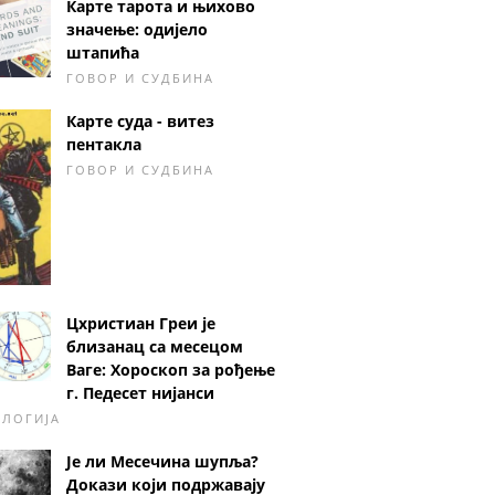
Карте тарота и њихово
значење: одијело
штапића
ГОВОР И СУДБИНА
Карте суда - витез
пентакла
ГОВОР И СУДБИНА
Цхристиан Греи је
близанац са месецом
Ваге: Хороскоп за рођење
г. Педесет нијанси
ОЛОГИЈА
Је ли Месечина шупља?
Докази који подржавају