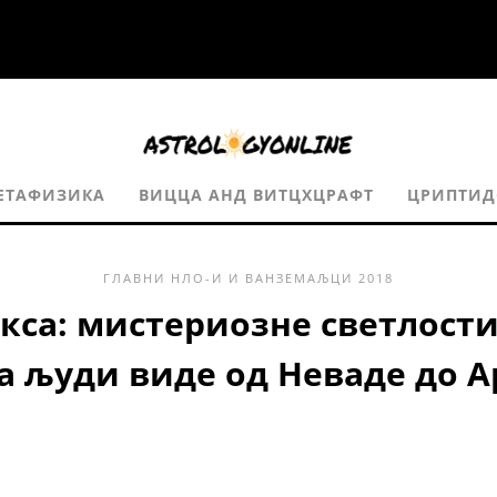
МЕТАФИЗИКА
ВИЦЦА АНД ВИТЦХЦРАФТ
ЦРИПТИД
ГЛАВНИ
НЛО-И И ВАНЗЕМАЉЦИ
2018
кса: мистериозне светлости
 људи виде од Неваде до 