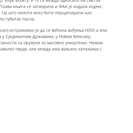
 Блуе Боок-у, и то се можда односило на светла
 Плава књига се затворила и ФАА је издала кодекс
је тај што пилоти могу бити перципирани као
о губитак посла.
ран) истраживао је да се већина виђења НЛО-а или
 у Сједињеним Државама, у Новом Мексику,
езаности са оружјем за масовно уништење. Немам
жавали) тврде, али можда има ваљано запажање.)