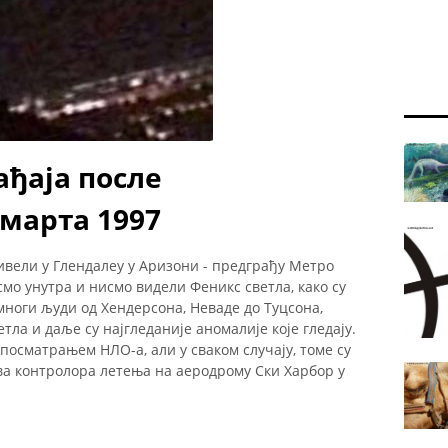
ађаја после
 марта 1997
 живели у Глендалеу у Аризони - предграђу Метро
смо унутра и нисмо видели Феникс светла, како су
многи људи од Хендерсона, Неваде до Туцсона,
етла и даље су најгледаније аномалије које гледају.
посматрањем НЛО-а, али у сваком случају, томе су
ва контролора летења на аеродрому Ски Харбор у