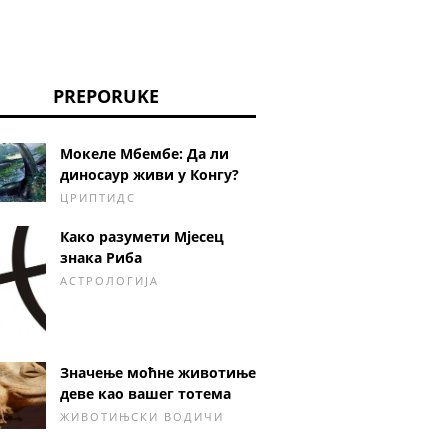
PREPORUKE
Мокеле Мбембе: Да ли
диносаур живи у Конгу?
ЦРИПТИДС
Како разумети Мјесец
знака Риба
АСТРОЛОГИЈА
Значење моћне животиње
деве као вашег тотема
ЖИВОТИЊСКИ ВОДИЧИ