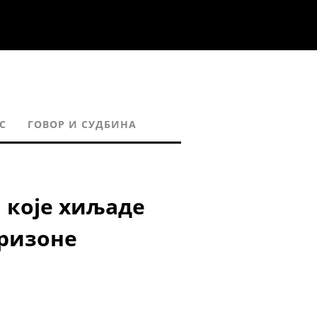
С
ГОВОР И СУДБИНА
 које хиљаде
Аризоне