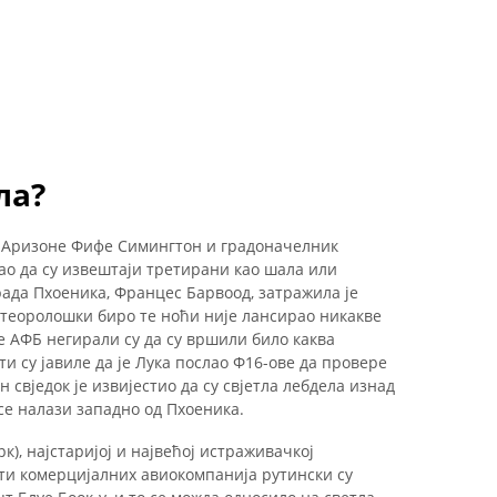
ла?
р Аризоне Фифе Симингтон и градоначелник
ао да су извештаји третирани као шала или
ада Пхоеника, Францес Барвоод, затражила је
етеоролошки биро те ноћи није лансирао никакве
е АФБ негирали су да су вршили било каква
и су јавиле да је Лука послао Ф16-ове да провере
ан свједок је извијестио да су свјетла лебдела изнад
се налази западно од Пхоеника.
, најстаријој и највећој истраживачкој
оти комерцијалних авиокомпанија рутински су