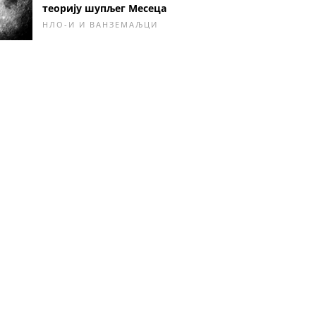
теорију шупљег Месеца
НЛО-И И ВАНЗЕМАЉЦИ