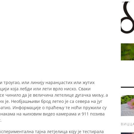
и троугао, или линију наранџастих или жутих
цији која лебди или лети врло ниско. Сваки
се чинило да је величина летелице дугачка миљу, а
х је. Необјашњиви брод летео је са севера на југ
вратио. Информације о праћењу те ноћи пружили су
знакама на њиховим видео камерама и 911 позива
.
ВИЦЦ
експериментална тајна летјелица коју је тестирала