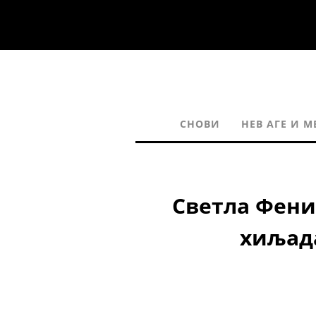
СНОВИ
НЕВ АГЕ И 
Светла Фени
хиљада