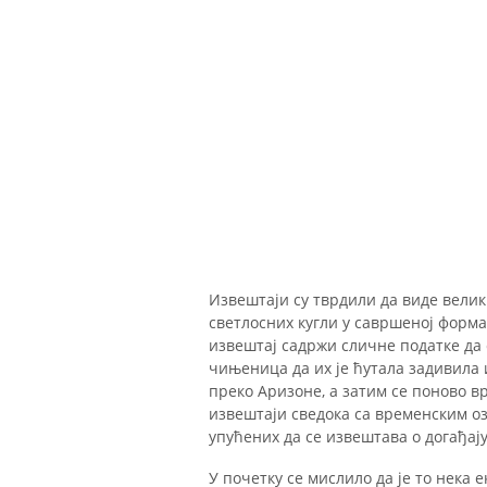
Извештаји су тврдили да виде велик
светлосних кугли у савршеној форма
извештај садржи сличне податке да 
чињеница да их је ћутала задивила и
преко Аризоне, а затим се поново 
извештаји сведока са временским о
упућених да се извештава о догађају
У почетку се мислило да је то нека 