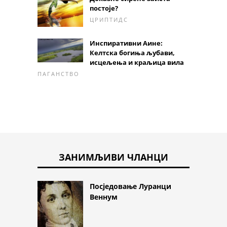
постоје?
ЦРИПТИДС
Инспиративни Аине:
Келтска богиња љубави,
исцељења и краљица вила
ПАГАНСТВО
ЗАНИМЉИВИ ЧЛАНЦИ
Посједовање Луранци
Веннум