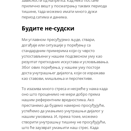
зависности од напретка. Кад неко постане
прилично вешт у посматрању таквих периода
тишине, тада можемо имати много дужи
период сатима и данима.
Будите не-судски
Ми углавном пресуђујемо људе, ствари,
догађаје или ситуације у поређењу са
стандардним примерима који су чврсто
успостављени у нашем подсвесном уму као
резултат претходних искустава и условљавања.
Због ових поређења, у нашем уму постоји
доста унутрашњег дијалога, који се изражава
као ставови, мишљења и перспективе.
То изазива много стреса и несреће у нама када
оно што проценимо не мери добро према
нашим референтним вредностима. Ако
престанемо да будемо намерно просуђујуће,
успећемо да умањимо унутрашњи дијалог у
нашим умовима. И, према томе, можемо
створити унутрашњу тишину не просуђујући,
што ће заузврат умањити наш стрес. Када