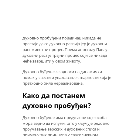
Духовно пробуђени појединац никада не
престаје да се духовно развија јер је духовни
раст животни процес. Према апостолу Павлу,
духовни раст је трајни процес који се никада
неће завршити у овом животу.
Духовно буђење се односи на динамички
помак у свести и уважавање стварности која је
претходно била нереализована.
Како да постанем
духовно пробуђен?
Духовно буђење има предуслове које особа
мора верно да испуни, што укључује редовно
проучавање верских и духовних списа и
примену тих принципа у свакодневном