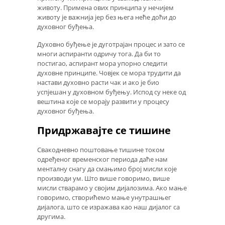
животу. Примена ових принципа у нечијем
животу је важнија јер без њега неће доћи до
духовног буђења.
Духовно буђење је дуготрајан процес и зато се
многи аспиранти одричу тога. Да би то
постигао, аспирант мора упорно следити
духовне принципе. Човјек се мора трудити да
настави духовно расти чак и ако је био
успјешан у духовном буђењу. Испод су неке од
вештина које се морају развити у процесу
духовног буђења.
Придржавајте се тишине
Свакодневно поштовање тишине током
одређеног временског периода даће нам
менталну снагу да смањимо број мисли које
производи ум. Што више говоримо, више
мисли стварамо у својим дијалозима. Ако мање
говоримо, створићемо мање унутрашњег
дијалога, што се изражава као наш дијалог са
другима.