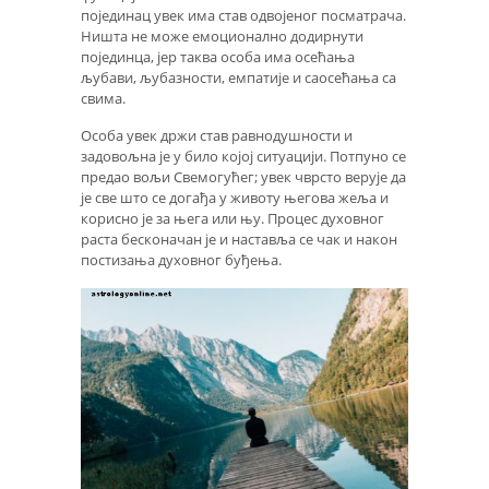
појединац увек има став одвојеног посматрача.
Ништа не може емоционално додирнути
појединца, јер таква особа има осећања
љубави, љубазности, емпатије и саосећања са
свима.
Особа увек држи став равнодушности и
задовољна је у било којој ситуацији. Потпуно се
предао вољи Свемогућег; увек чврсто верује да
је све што се догађа у животу његова жеља и
корисно је за њега или њу. Процес духовног
раста бесконачан је и наставља се чак и након
постизања духовног буђења.