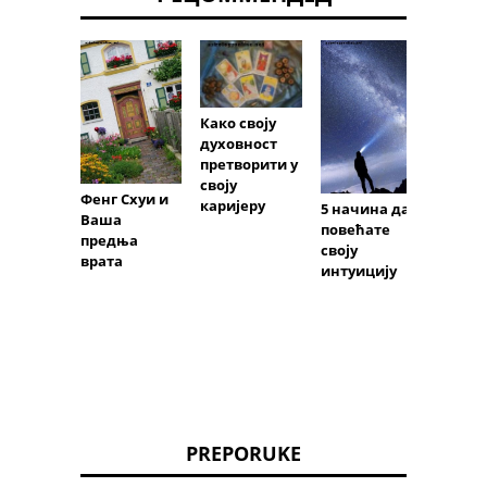
Како своју
духовност
Месеч
претворити у
магија
своју
Искор
Фенг Схуи и
каријеру
5 начина да
лунар
Ваша
повећате
енерги
предња
своју
испо
врата
интуицију
PREPORUKE