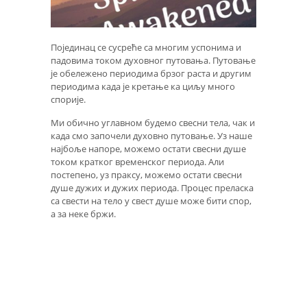
Појединац се сусреће са многим успонима и
падовима током духовног путовања. Путовање
је обележено периодима брзог раста и другим
периодима када је кретање ка циљу много
спорије.
Ми обично углавном будемо свесни тела, чак и
када смо започели духовно путовање. Уз наше
најбоље напоре, можемо остати свесни душе
током кратког временског периода. Али
постепено, уз праксу, можемо остати свесни
душе дужих и дужих периода. Процес преласка
са свести на тело у свест душе може бити спор,
а за неке бржи.