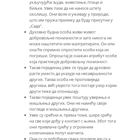
укључујући људе, животиње, птице и
биљке. Увек пазе да не наносе штету
околишу. Они воле и уживају у природи,
што им пружа прилику да буду присутни у
„Сада“.
Духовно будна особа живи живот
добровољне понизности и зато никога не
може наштетити или малтретирати. Он или
она ће спремно опростити особи која их
погреши. Опроштај је снажан атрибут особе
која практикује добровољну понизност.
Такав појединац увек се труди да духовно
расте уместо да указује на несавршености
других. Таква особа не проповиједа
другима, већ умјесто тога постаје узор којим
други теже да опонашају.
Такви појединци увек поштују уверења и
мишљења других. Они не намећу своје
погледе и мишљења другима.
Увек су срећни и, према томе, шире срећу
на све који дођу у контакт с њима. Због тога
они привлаче срећу у огромним
количинама попут магнета.
Они су ослобођени сваке похлепе јер су у