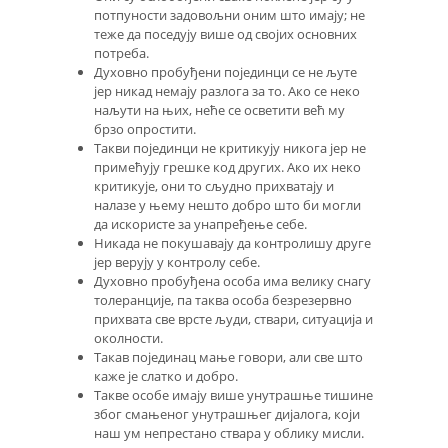
потпуности задовољни оним што имају; не
теже да поседују више од својих основних
потреба.
Духовно пробуђени појединци се не љуте
јер никад немају разлога за то. Ако се неко
наљути на њих, неће се осветити већ му
брзо опростити.
Такви појединци не критикују никога јер не
примећују грешке код других. Ако их неко
критикује, они то сљудно прихватају и
налазе у њему нешто добро што би могли
да искористе за унапређење себе.
Никада не покушавају да контролишу друге
јер верују у контролу себе.
Духовно пробуђена особа има велику снагу
толеранције, па таква особа безрезервно
прихвата све врсте људи, ствари, ситуација и
околности.
Такав појединац мање говори, али све што
каже је слатко и добро.
Такве особе имају више унутрашње тишине
због смањеног унутрашњег дијалога, који
наш ум непрестано ствара у облику мисли.