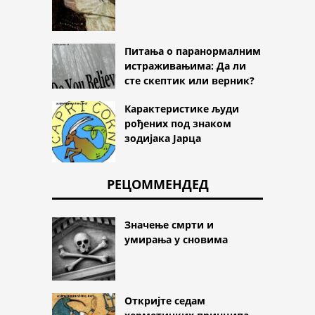
Питања о паранормалним
истраживањима: Да ли
сте скептик или верник?
Карактеристике људи
рођених под знаком
зодијака Јарца
РЕЦОММЕНДЕД
Значење смрти и
умирања у сновима
Откријте седам