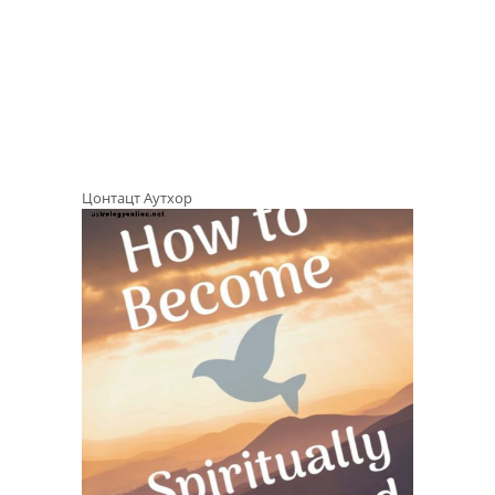
Цонтацт Аутхор