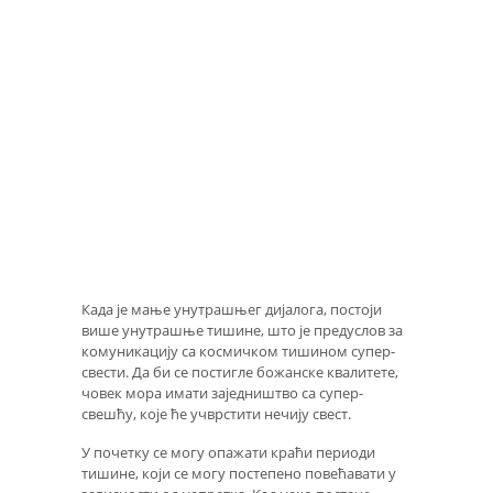
Када је мање унутрашњег дијалога, постоји
више унутрашње тишине, што је предуслов за
комуникацију са космичком тишином супер-
свести. Да би се постигле божанске квалитете,
човек мора имати заједништво са супер-
свешћу, које ће учврстити нечију свест.
У почетку се могу опажати краћи периоди
тишине, који се могу постепено повећавати у