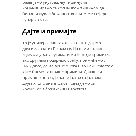
развијамо унутрашњу тишину, ми
комуницирамо са космичком тишином да
бисмо извукли божанске квалитете из сфере
супер-свести.
Дајте и примајте
То је универзални закон - оно што дајемо
другима вратит ће нам се. На пример, ако
дајемо љубав другима, и ми ћемо је примити;
ако другима подаримо срећу, примићемо и
њу. Дакле, дајмо више онога што нам недостаје
како бисмо га и више примили. Давање и
примање повезује наше јаство са јаством
других, што значи да се повезујемо са
космичким божанским царством.