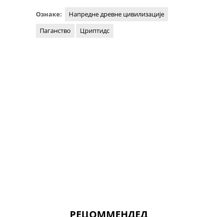
Ознаке:
Напредне древне цивилизације
Паганство
Цриптидс
РЕЦОММЕНДЕД