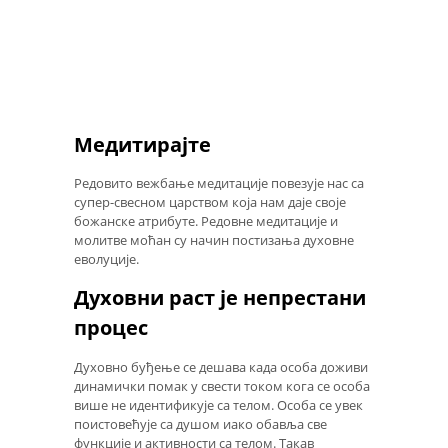
Медитирајте
Редовито вежбање медитације повезује нас са
супер-свесном царством која нам даје своје
божанске атрибуте. Редовне медитације и
молитве моћан су начин постизања духовне
еволуције.
Духовни раст је непрестани
процес
Духовно буђење се дешава када особа доживи
динамички помак у свести током кога се особа
више не идентификује са телом. Особа се увек
поистовећује са душом иако обавља све
функције и активности са телом. Такав