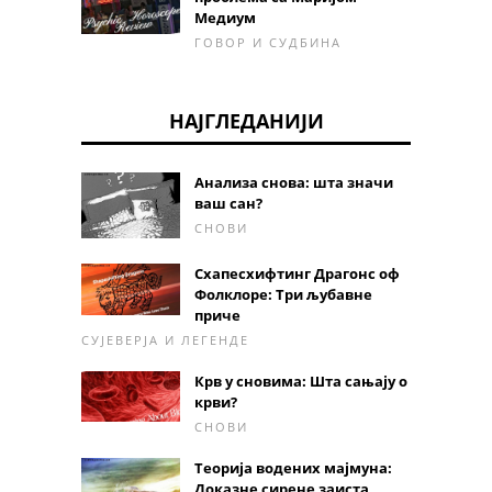
Медиум
ГОВОР И СУДБИНА
НАЈГЛЕДАНИЈИ
Анализа снова: шта значи
ваш сан?
СНОВИ
Схапесхифтинг Драгонс оф
Фолклоре: Три љубавне
приче
СУЈЕВЕРЈА И ЛЕГЕНДЕ
Крв у сновима: Шта сањају о
крви?
СНОВИ
Теорија водених мајмуна:
Доказне сирене заиста