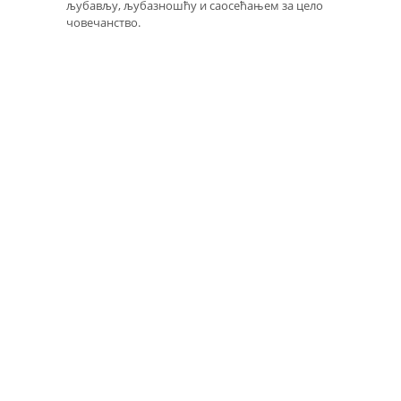
љубављу, љубазношћу и саосећањем за цело
човечанство.