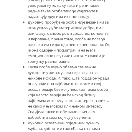
увек уздигнуте, па су тако и речи такве
радње такве особе такође уздигнуте и
надахњују друге да их опонашају.
Духовно пробуђена особа није везана ни за
шта, укључујући материјална добра, име
или славу, односе, род и сродство, концепте
и веровања; према томе, особа не погађа
њих ако им се догоди нешто неповољно. Он
је она одвојени посматрач и на њега
емоционално не утиче ништа. У сваком је
тренутку равноправна.
Таква особа верно обавља све важне
дужности у животу, али није везана за
њихове исходе. И, тако, шта год да он уради
она уради она најбоље што може и свој
исход предаје Свемогућем, као таква особа
која чврсто верује да ће исход бити у
најбољем интересу свих заинтересованих, а
не само у његовом или њеном интересу.
Сва дјела такве особе намијењена су
добробити свих који су укључени.
Духовно осветљени појединци пуни су
љубави, доброте и саосећања са свима