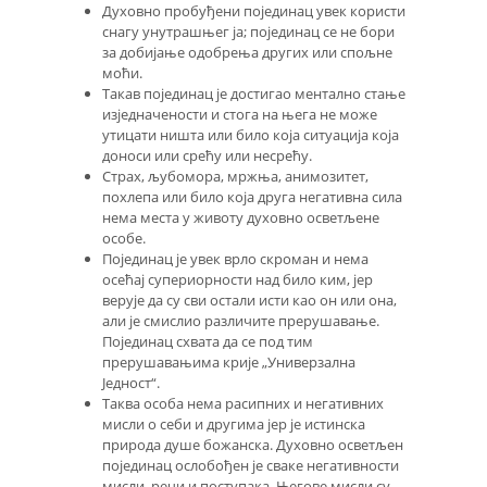
Духовно пробуђени појединац увек користи
снагу унутрашњег ја; појединац се не бори
за добијање одобрења других или спољне
моћи.
Такав појединац је достигао ментално стање
изједначености и стога на њега не може
утицати ништа или било која ситуација која
доноси или срећу или несрећу.
Страх, љубомора, мржња, анимозитет,
похлепа или било која друга негативна сила
нема места у животу духовно осветљене
особе.
Појединац је увек врло скроман и нема
осећај супериорности над било ким, јер
верује да су сви остали исти као он или она,
али је смислио различите прерушавање.
Појединац схвата да се под тим
прерушавањима крије „Универзална
Једност“.
Таква особа нема расипних и негативних
мисли о себи и другима јер је истинска
природа душе божанска. Духовно осветљен
појединац ослобођен је сваке негативности
мисли, речи и поступака. Његове мисли су