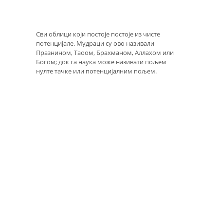
Сви облици који постоје постоје из чисте
потенцијале. Мудраци су ово називали
Празнином, Таоом, Брахманом, Аллахом или
Богом; док га наука може називати пољем
нулте тачке или потенцијалним пољем.