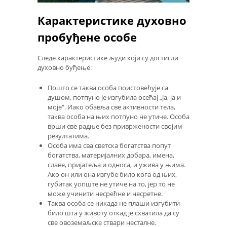
Карактеристике духовно
пробуђене особе
Следе карактеристике људи који су достигли
духовно буђење:
Пошто се таква особа поистовећује са
душом, потпуно је изгубила осећај „ја, ја и
моје“. Иако обавља све активности тела,
таква особа на њих потпуно не утиче. Особа
врши све радње без привржености својим
резултатима.
Особа има сва светска богатства попут
богатства, материјалних добара, имена,
славе, пријатеља и односа, и ужива у њима.
Ако он или она изгубе било кога од њих,
губитак уопште не утиче на то, јер то не
може учинити несрећне и несретне.
Таква особа се никада не плаши изгубити
било шта у животу откад је схватила да су
све овоземаљске ствари несталне.