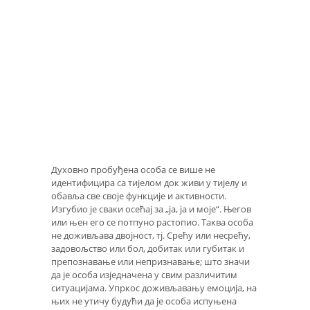
Духовно пробуђена особа се више не
идентифицира са тијелом док живи у тијелу и
обавља све своје функције и активности.
Изгубио је сваки осећај за „ја, ја и моје“. Његов
или њен его се потпуно растопио. Таква особа
не доживљава двојност, тј. Срећу или несрећу,
задовољство или бол, добитак или губитак и
препознавање или непризнавање; што значи
да је особа изједначена у свим различитим
ситуацијама. Упркос доживљавању емоција, на
њих не утичу будући да је особа испуњена