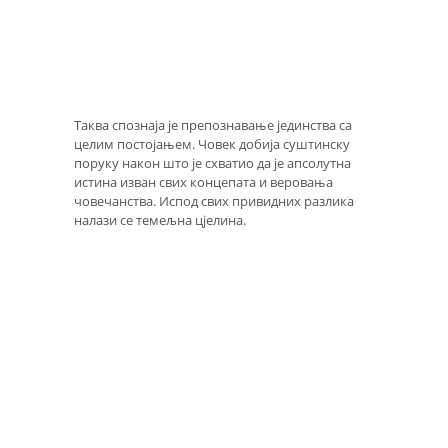
Таква спознаја је препознавање јединства са
целим постојањем. Човек добија суштинску
поруку након што је схватио да је апсолутна
истина изван свих концепата и веровања
човечанства. Испод свих привидних разлика
налази се темељна цјелина.