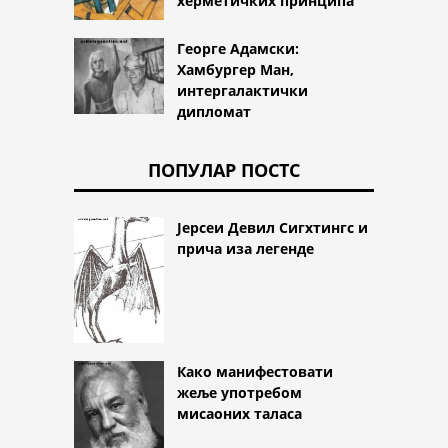
херметичких принципа
Георге Адамски:
Хамбургер Ман,
интергалактички
дипломат
ПОПУЛАР ПОСТС
Јерсеи Девил Сигхтингс и
прича иза легенде
Како манифестовати
жеље употребом
мисаоних таласа