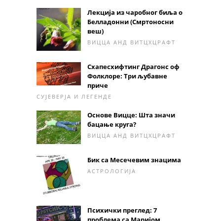
Лекција из чаробног биља о
Белладонни (Смртоносни
веш)
ВИЦЦА АНД ВИТЦХЦРАФТ
Схапесхифтинг Драгонс оф
Фолклоре: Три љубавне
приче
СУЈЕВЕРЈА И ЛЕГЕНДЕ
Основе Вицце: Шта значи
бацање круга?
ВИЦЦА АНД ВИТЦХЦРАФТ
Бик са Месечевим знацима
АСТРОЛОГИЈА
Психички преглед: 7
проблема са Маријом