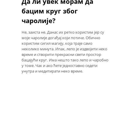
Да ли увек морам да
бацим круг због
чаролије?
Не, заиста не. Данас их ретко користим јер су
моје чаролије догађај који потиче. Обично
користим сигил магију, која траје само
неколико минута. Ипак, лепо је издвојити неко
време и створити прекрасни свети простор
бацајући круг. Има нешто тако лепо и чаробно
у томе. Чак и ако ћете једноставно седети
унутра и медитирати неко време.