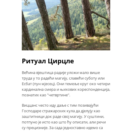
Ритуал Цирцле
Већина вјештица радије уложи мало више
труда у то радећи магију, славећи суботу или
Есбат (пун мјесец). Они темеље круг око четири
кардинална смера и њихових кореспонденција,
познатих као "четвртине".
Виццанс често иду даље с тим позивајући
Господаре стражарских кула да дјелују као
заштитници док раде свој магију. У суштини,
потпуно је исто као што ћу описати, али речи
су прецизније. За сада једноставно идемо са