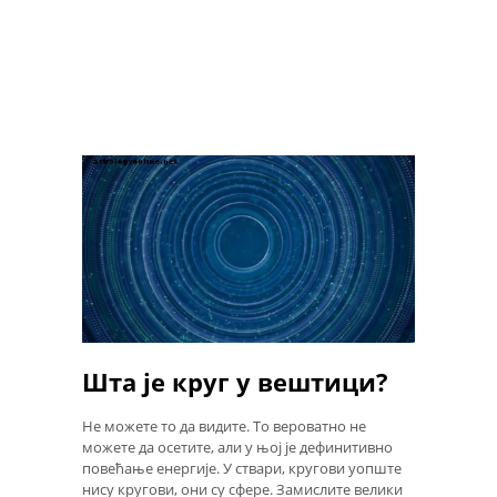
Шта је круг у вештици?
Не можете то да видите. То вероватно не
можете да осетите, али у њој је дефинитивно
повећање енергије. У ствари, кругови уопште
нису кругови, они су сфере. Замислите велики