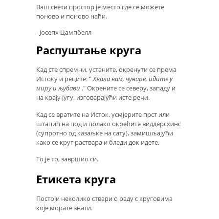
Ваш свети простор је место где се можете
поново и поново наћи.
- Јосепх Цампбелл
Распуштање круга
Кад сте спремни, устаните, окренути се према
Истоку и реците: "
Хвала вам, чуваре, идите у
миру и љубави
." Окрените се северу, западу и
на крају југу, изговарајући исте речи.
Кад се вратите на Исток, усмјерите прст или
штапић на под и полако окрећите виддерсхинс
(супротно од казаљке на сату), замишљајући
како се круг раствара и бледи док идете.
То је то, завршио си.
Етикета круга
Постоји неколико ствари о раду с круговима
које морате знати.