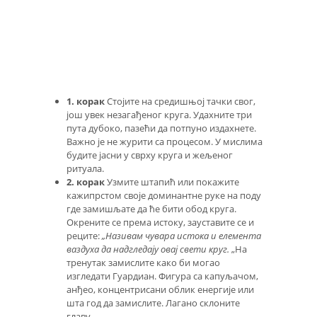
1. корак
Стојите на средишњој тачки свог,
још увек незагађеног круга. Удахните три
пута дубоко, пазећи да потпуно издахнете.
Важно је не журити са процесом. У мислима
будите јасни у сврху круга и жељеног
ритуала.
2. корак
Узмите штапић или покажите
кажипрстом своје доминантне руке на поду
где замишљате да ће бити обод круга.
Окрените се према истоку, зауставите се и
реците:
„Називам чувара истока и елемента
ваздуха да надгледају овај свети круг.
„На
тренутак замислите како би могао
изгледати Гуардиан. Фигура са капуљачом,
анђео, концентрисани облик енергије или
шта год да замислите. Лагано склоните
главу.