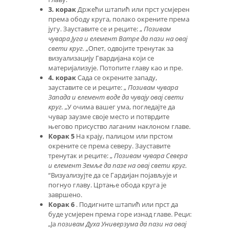
3. корак
Држећи штапић или прст усмјерен
према ободу круга, полако окрените према
југу. Зауставите се и реците: „
Позивам
чувара Југа и елемент Ватре да пази на овај
свети круг.
„Опет, одвојите тренутак за
визуализацију Гвардијана који се
материјализује. Потопите главу као и пре.
4. корак
Сада се окрените западу,
зауставите се и реците: „
Позивам чувара
Запада и елемент воде да чувају овај свети
круг.
„У очима вашег ума, погледајте да
чувар заузме своје место и потврдите
његово присуство лаганим наклоном главе.
Корак 5
На крају, палицом или прстом
окрените се према северу. Зауставите
тренутак и реците: „
Позивам чувара Севера
и елемент Земље да пазе на овај свети круг.
“Визуализујте да се Гардијан појављује и
погнуо главу. Цртање обода круга је
завршено.
Корак 6
. Подигните штапић или прст да
буде усмјерен према горе изнад главе. Реци:
„Ја
позивам Духа Универзума да пази на овај