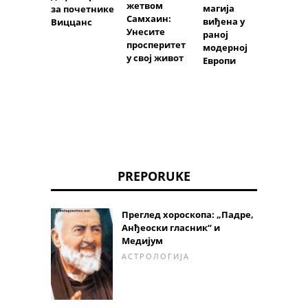
жетвом
магија
за почетнике
Самхаин:
виђена у
Виццанс
Унесите
раној
просперитет
модерној
у свој живот
Европи
PREPORUKE
Преглед хороскопа: „Падре,
Анђеоски гласник“ и
Медијум
АСТРОЛОГИЈА