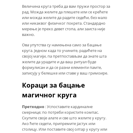
Величина круга треба да вам пружи простор за
рад. Можда желите да плешете или се крећете
или можда желите да радите седећи, без мало
или никаквог физичког покрета. Стандардно
мерење је преко девет стопа, али заиста није
важно.
Ова упутства су намењена само за бацање
круга. Једном када то учините, радићете на
својој магији, па претпостављам да знате шта
желите да урадите и да ваш ритуал буде
формулисан и да се разни елементи памте,
записују у белешке или ставе у ваш гримоире.
Кораци за бацање
магичног круга
Претходно
: Успоставите кардиналне
смернице; по потреби користите компас.
Скупите своје алате и све што желите у кругу.
Ако ћете седети, припремите јастук или
столицу. Или поставите свој олтар у кругу или