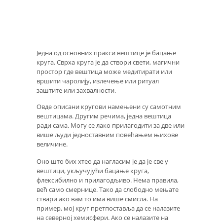
Једна од основних пракси вештице је бацање
круга. Сврха круга је да створи свети, магични
простор где вештица може медитирати или
вршити чаролију, излечење или ритуал
заштите или захвалности.
Овде описани кругови намењени су самотним
вештицама. Другим речима, једна вештица
ради сама. Могу се лако прилагодити за две или
више људи једноставним повећањем њихове
величине.
Оно што бих хтео да нагласим је да је све у
вештици, укључујући бацање круга,
флексибилно и прилагодљиво. Нема правила,
већ само смернице. Тако да слободно мењате
ствари ако вам то има више смисла. На
пример, мој круг претпоставља да се налазите
на северној хемисфери. Ако се налазите на