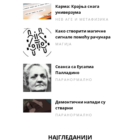
Карма: Крајња снага
универзума
НЕВ АГЕ И МЕТАФИЗИКА
Како створити магичне
сигнале помоћу рачунара
МАГИЈА
Сеанса са Еусапиа
Палладино
ПАРАНОРМАЛНО
Демонтични напади су
стварни
ПАРАНОРМАЛНО
НАЈГЛЕДАНИЈИ