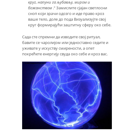
круг, напуни га љубављу, миром и
божанством
.“ Замислите сјајан светлосни
сноп који зрачи одозго и иде право кроз
ваше тело, доле до пода Визуализујте свој
круг формирајући заштитну сферу око себе.
Сада сте спремни да изводите свој ритуал,
бавите се чаролијом или једноставно седите и
уживате у искуству смирености, а опет
покрећете енергију свуда око себе и кроз вас.