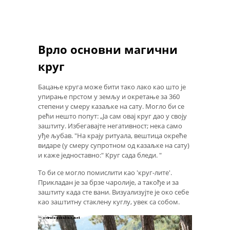
Врло основни магични
круг
Бацање круга може бити тако лако као што је
упирање прстом у земљу и окретање за 360
степени у смеру казаљке на сату. Могло би се
рећи нешто попут: „Ја сам овај круг дао у своју
заштиту. Избегавајте негативност; нека само
уђе љубав. "На крају ритуала, вештица окреће
видаре (у смеру супротном од казаљке на сату)
и каже једноставно:" Круг сада бледи. "
То би се могло помислити као 'круг-лите'.
Прикладан је за брзе чаролије, а такође и за
заштиту када сте вани. Визуализујте је око себе
као заштитну стаклену куглу, увек са собом.