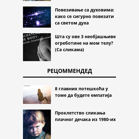
Повезивање са духовима:
како се сигурно повезати
са светом духа
Шта су ове 3 необјашњиве
огреботине на мом телу?
(Са сликама)
РЕЦОММЕНДЕД
8 главних потешкоћа у
томе да будете емпатија
Проклетство сликања
плачног дечака из 1980-их