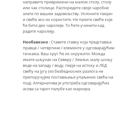
направите привремени на малом столу, столу
или чак столици. Распоредите своје чаробне
алате по вашем задовољству. Уклоните тамјан
и свеће ако их користите. Не палите свеће које
ће бити део чаролије. То ћете учинити кад
радите чаролију.
Необавезно
: Ставите ставку која представља
правце / четвртине / елементе у одговарајућим
тачкама. Ваш круг ће их окружити. Можда
имате шљунак на Северу / Земљи, малу шољу
воде на западу / воду, перје на истоку и ЛЕД
свећу на југу (из безбедносних разлога не
препоручујем постављање упаљених свећа на
под). Алтернатива је употреба одговарајућих
асова са тарот палубе као маркера.