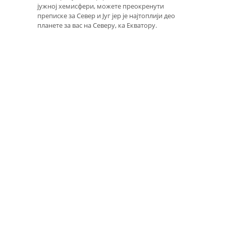
јужној хемисфери, можете преокренути
преписке за Север и Југ јер је најтоплији део
планете за вас на Северу, ка Екватору.