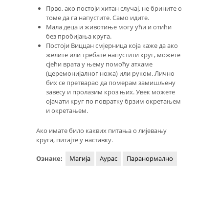
Прво, ако постоји хитан случај, не брините о
томе да га напустите. Само идите.
Мала деца и животиње могу ући и отићи
без пробијања круга.
Постоји Виццан смјерница која каже да ако
желите или требате напустити круг, можете
сјећи врата у њему помоћу атхаме
(церемонијалног ножа) или руком. Лично
бих се претварао да померам замишљену
завесу и пролазим кроз њих. Увек можете
ојачати круг по повратку брзим окретањем
и окретањем.
Ако имате било каквих питања о лијевању
круга, питајте у наставку.
Ознаке:
Магија
Аурас
Паранормално