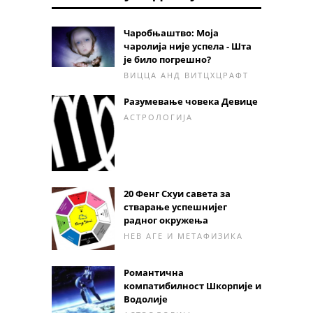
Чаробњаштво: Моја
чаролија није успела - Шта
је било погрешно?
ВИЦЦА АНД ВИТЦХЦРАФТ
Разумевање човека Девице
АСТРОЛОГИЈА
20 Фенг Схуи савета за
стварање успешнијег
радног окружења
НЕВ АГЕ И МЕТАФИЗИКА
Романтична
компатибилност Шкорпије и
Водолије