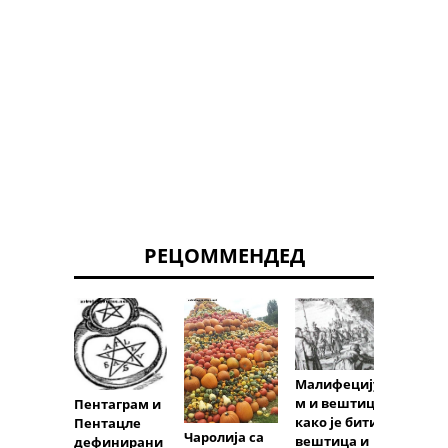
РЕЦОММЕНДЕД
Малифецију
Вицц
м и вештица:
Пентаграм и
Холид
како је бити
Пентацле
Шта ј
Чаролија са
вештица и
дефинирани
Белта