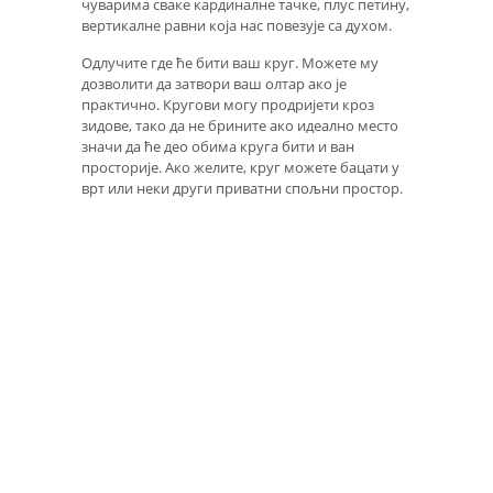
чуварима сваке кардиналне тачке, плус петину,
вертикалне равни која нас повезује са духом.
Одлучите где ће бити ваш круг. Можете му
дозволити да затвори ваш олтар ако је
практично. Кругови могу продријети кроз
зидове, тако да не брините ако идеално место
значи да ће део обима круга бити и ван
просторије. Ако желите, круг можете бацати у
врт или неки други приватни спољни простор.