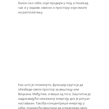
балон око себе, који продире у под, а понекад
чак и у зидове, овисно о простору који имате
на располагању.
Као што је споменуто, функција круга је да
обезбеди свети простор за вештицу или
Вицкана. Међутим, и више од тога. Заштитна је;
задржавајући нежељену енергију док је ритуал
настављен. Такође концентрише енергију у
себи, помажући вештици да усредсреди своју