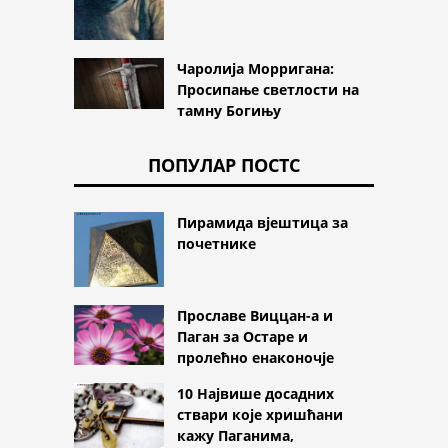
Чаролија Морригана:
Просипање светлости на
тамну Богињу
ПОПУЛАР ПОСТС
Пирамида вјештица за
почетнике
Прославе Виццан-а и
Паган за Остаре и
пролећно енаконочје
10 Највише досадних
ствари које хришћани
кажу Паганима,